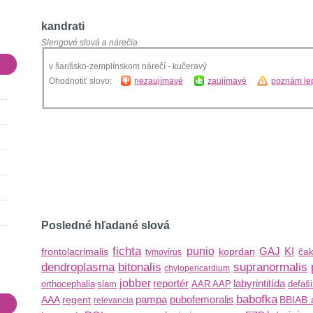
kandrati
Slengové slová a nárečia
v šarišsko-zemplínskom nárečí - kučeravý
Ohodnotiť slovo:
nezaujímavé
zaujímavé
poznám lep
Posledné hľadané slová
fichta
punio
GAJ
KI
frontolacrimalis
koprdan
ča
tymovírus
dendroplasma
bitonalis
supranormalis
chylopericardium
jobber
reportér
labyrintitída
orthocephalia
slam
AAR
AAP
defaši
babofka
pampa
pubofemoralis
AAA
regent
BBIAB
relevancia