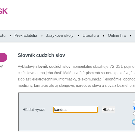
SK
extu
Prekladatelia
Jazykové školy
Literatúra
Online hra
Slovník cudzích slov
72 031
ov
Výkladový
slovník cudzích slov
momentálne obsahuje
pojmov
celé slovo alebo jeho časť. Malé a veľké písmená sa nerozpoznávajú.
z oblasti elektrotechniky, informatiky, telekomunikácií, ekonómie, obcho
medicíny, farmácie ale aj slengové, nárečové slová a slová z bežného ži
Hľadať výraz: