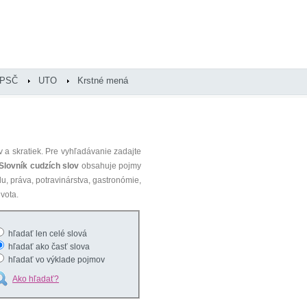
PSČ
UTO
Krstné mená
 a skratiek. Pre vyhľadávanie zadajte
Slovník cudzích slov
obsahuje pojmy
du, práva, potravinárstva, gastronómie,
vota.
hľadať len celé slová
hľadať ako časť slova
hľadať vo výklade pojmov
Ako hľadať?