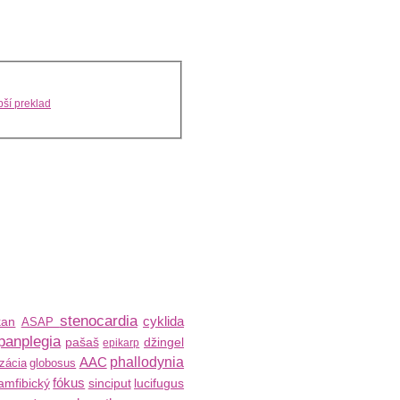
ší preklad
stenocardia
cyklida
kan
ASAP
panplegia
pašaš
džingel
epikarp
AAC
phallodynia
zácia
globosus
fókus
amfibický
sinciput
lucifugus