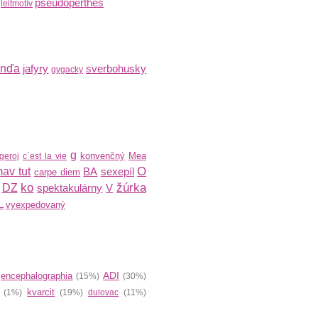
pseudoperthes
leitmotív
inďa
jafyry
sverbohusky
gygacky
g
konvenčný
Mea
geroj
c´est la vie
O
av tut
BA
sexepíl
carpe diem
ko
žúrka
DZ
spektakulárny
V
L
vyexpedovaný
ADI
encephalographia
)
(15%)
(30%)
kvarcit
(1%)
(19%)
dulovac
(11%)