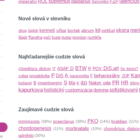
ROL
supremus
plagiarius
FZP
latericius
imperatív
Sarcoptes
Nové slová v slovníku
skora
kermeš
kit
mer
bortak
abrum
viľbar
verbľud
strup
šajbik
šlajir
fľandra
rumkľa
gači
švata
budar
koprdan
Najhľadanejšie cudzie slová
D
BTW
DiS.art
ASAP
POV
chondróza diskov
R
IT
So keres?
P
DiS
A
behaviorálny
Kam
proaktivita
culpa
F
JOP
paranoidita
S
PR
Ma
dzi
Naker oda
HR
B
impertinentný
bašavel
K
dilino
kapurkova
holistický
customizácia
domina
sofistikovaný
Zaujímavé cudzie slová
PKO
praeclarus
braldian
primigravida
(38%)
(38%)
(14%)
(11%
chordogenesis
mortinatalis
chondróza diskov
(11%)
(10%)
adnihilo
(30%)
em