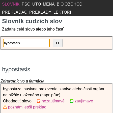
SLOVNÍK
PSČ
UTO
MENÁ
BIO OBCHOD
PREKLADAČ
PREKLADY
LEKTORI
Slovník cudzích slov
Zadajte celé slovo alebo jeho časť.
hypostasis
Zdravotníctvo a farmácia
hypostáza, pasívne prekrvenie tkaniva alebo časti orgánu
najnižšie uloženého (napr. pľúc)
Ohodnotiť slovo:
nezaujímavé
zaujímavé
poznám lepší preklad