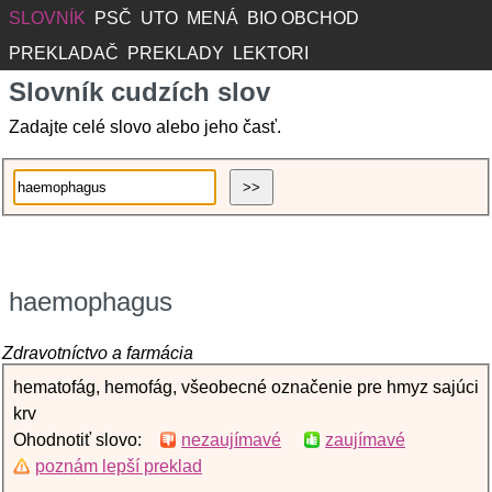
SLOVNÍK
PSČ
UTO
MENÁ
BIO OBCHOD
PREKLADAČ
PREKLADY
LEKTORI
Slovník cudzích slov
Zadajte celé slovo alebo jeho časť.
haemophagus
Zdravotníctvo a farmácia
hematofág, hemofág, všeobecné označenie pre hmyz sajúci
krv
Ohodnotiť slovo:
nezaujímavé
zaujímavé
poznám lepší preklad