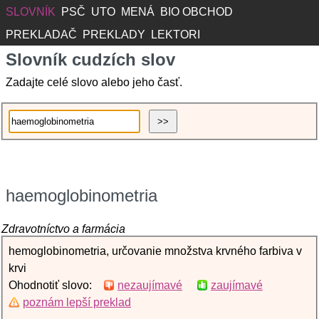
SLOVNÍK
PSČ
UTO
MENÁ
BIO OBCHOD
PREKLADAČ
PREKLADY
LEKTORI
Slovník cudzích slov
Zadajte celé slovo alebo jeho časť.
haemoglobinometria
Zdravotníctvo a farmácia
hemoglobinometria, určovanie množstva krvného farbiva v
krvi
Ohodnotiť slovo:
nezaujímavé
zaujímavé
poznám lepší preklad