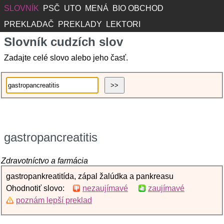
SLOVNÍK
PSČ
UTO
MENÁ
BIO OBCHOD
PREKLADAČ
PREKLADY
LEKTORI
Slovník cudzích slov
Zadajte celé slovo alebo jeho časť.
gastropancreatitis
Zdravotníctvo a farmácia
gastropankreatitída, zápal žalúdka a pankreasu
Ohodnotiť slovo:
nezaujímavé
zaujímavé
poznám lepší preklad