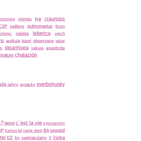
typ
craurosis
intimita
creening
pulmonarius
CSP
pallens
finom
leberica
nobilita
verch
umjelec
is
observans
aurikula
klaret
value
stearrhoea
anastrofa
us
sakura
chalazión
stratum
nďa
sverbohusky
jafyry
gygacky
s?
c´est la vie
geroj
g
konvenčný
sexepíl
BA
OP
Kamav tut
carpe diem
ino
žúrka
DZ
ko
spektakulárny
V