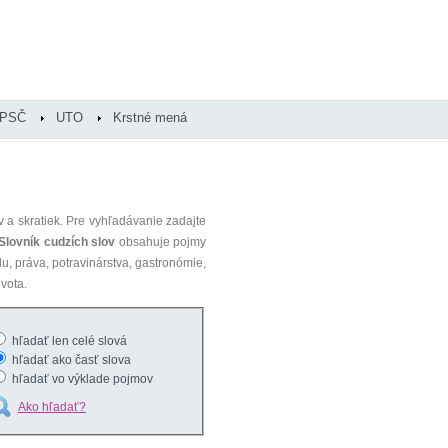
PSČ
UTO
Krstné mená
 a skratiek. Pre vyhľadávanie zadajte
Slovník cudzích slov
obsahuje pojmy
du, práva, potravinárstva, gastronómie,
vota.
hľadať len celé slová
hľadať ako časť slova
hľadať vo výklade pojmov
Ako hľadať?