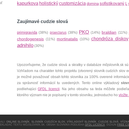
sť
kapurkova
holistický
customizácia
sofistikovaný
domina
L
Zaujímavé cudzie slová
PKO
braldian
primigravida
(38%)
praeclarus
(38%)
(14%)
(11%)
chondróza diskov
chordogenesis
mortinatalis
(11%)
(10%)
adnihilo
(30%)
Upozorňujeme, že cudzie slová a skratky v databáze môjslovník.sk sú
Vzhľadom na charakter tohto projektu (otvorený slovník cudzích slov 
je možné považovať obsah tohto slovníka za 100% overené informáci
za správnosť informácií tu uvedených. Tento online výkladový
slov
podliehajúci
GFDL licencii
. Na jeho obsahu sa teda môžete podieľať
ktorého význam nie je popísaný v tomto slovníku, jednoducho ho
vložte
ALI:
ONLINE SLOVNÍK
,
SLOVNÍK CUDZÍCH SLOV
,
VÝKLADOVÝ SLOVNÍK
,
CUDZIE SLOVÁ
,
VÝZN
REKLADAČ TEXTU MÔJSLOVNÍK.SK. OBSAH SLOVNÍKA PODLIEHA
GFDL LICENCII
. DIZAJN
FREE CS