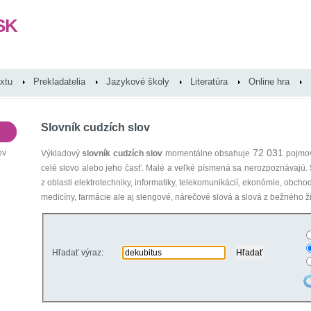
SK
extu
Prekladatelia
Jazykové školy
Literatúra
Online hra
Slovník cudzích slov
72 031
ov
Výkladový
slovník cudzích slov
momentálne obsahuje
pojmov
celé slovo alebo jeho časť. Malé a veľké písmená sa nerozpoznávajú.
z oblasti elektrotechniky, informatiky, telekomunikácií, ekonómie, obcho
medicíny, farmácie ale aj slengové, nárečové slová a slová z bežného ži
Hľadať výraz: