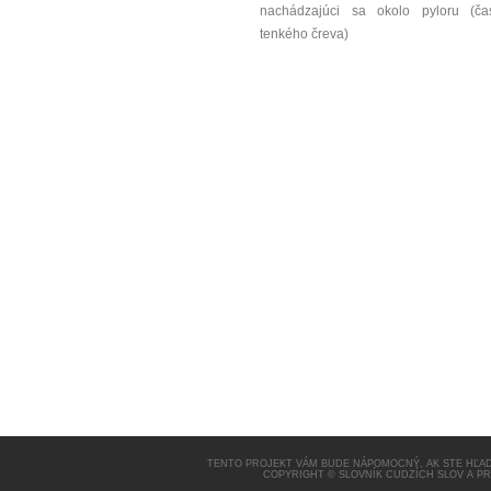
nachádzajúci sa okolo pyloru (ča
tenkého čreva)
TENTO PROJEKT VÁM BUDE NÁPOMOCNÝ, AK STE HĽAD
COPYRIGHT © SLOVNÍK CUDZÍCH SLOV A P