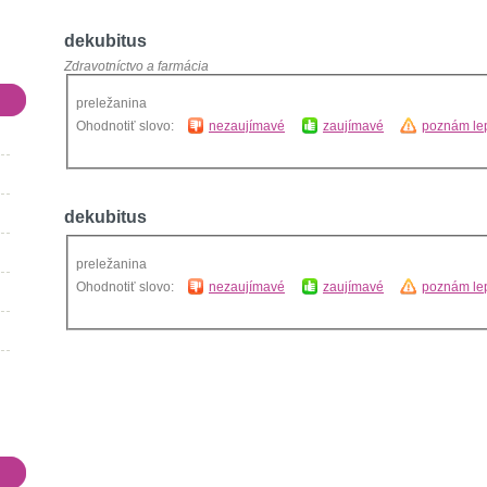
dekubitus
Zdravotníctvo a farmácia
preležanina
Ohodnotiť slovo:
nezaujímavé
zaujímavé
poznám lep
dekubitus
preležanina
Ohodnotiť slovo:
nezaujímavé
zaujímavé
poznám lep