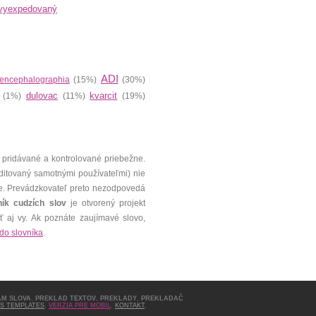
vyexpedovaný
ADI
encephalographia
(15%)
(30%)
dulovac
kvarcit
(1%)
(11%)
(19%)
 pridávané a kontrolované priebežne.
editovaný samotnými používateľmi) nie
e. Prevádzkovateľ preto nezodpovedá
ník cudzích slov
je otvorený projekt
 aj vy. Ak poznáte zaujímavé slovo,
 do slovníka
.
AM SLOVA
,
PREKLAD TEXTOV
,
PREKLADY
,
PREKLADAČ
S TEMPLATES
.
VERZIA PRE MOBIL
.
KONTAKT
.