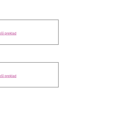
ší preklad
ší preklad