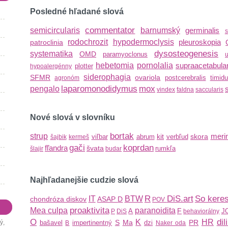
Posledné hľadané slová
commentator
semicircularis
barnumský
germinalis
s
rodochrozit
hypodermoclysis
pleuroskopia
patroclinia
dysosteogenesis
systematika
OMD
paramyoclonus
hebetomia
pornolalia
supraacetabular
plotter
hypoalergénny
siderophagia
SFMR
ovariola
postcerebralis
timid
agronóm
laparomonodidymus
mox
pengalo
vindex
faldna
saccularis
Nové slová v slovníku
bortak
strup
meri
kit
skora
viľbar
abrum
verbľud
šajbik
kermeš
gači
koprdan
fľandra
švata
rumkľa
šlajir
budar
Najhľadanejšie cudzie slová
R
DiS.art
So kere
IT
BTW
chondróza diskov
ASAP
D
POV
proaktivita
Mea culpa
paranoidita
F
A
J
P
DiS
behaviorálny
O
dil
K
HR
S
Ma
PR
ý,
bašavel
impertinentný
dzi
B
Naker oda