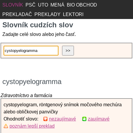
SLOVNÍK
PSČ
UTO
MENÁ
BIO OBCHOD
PREKLADAČ
PREKLADY
LEKTORI
Slovník cudzích slov
Zadajte celé slovo alebo jeho časť.
cystopyelogramma
Zdravotníctvo a farmácia
cystopyelogram, röntgenový snímok močového mechúra
alebo obličkovej panvičky
Ohodnotiť slovo:
nezaujímavé
zaujímavé
poznám lepší preklad