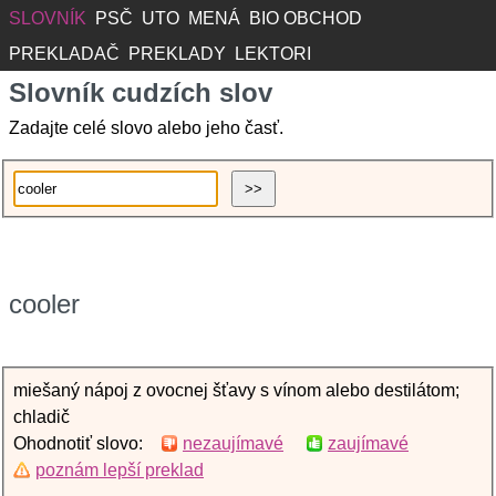
SLOVNÍK
PSČ
UTO
MENÁ
BIO OBCHOD
PREKLADAČ
PREKLADY
LEKTORI
Slovník cudzích slov
Zadajte celé slovo alebo jeho časť.
cooler
miešaný nápoj z ovocnej šťavy s vínom alebo destilátom;
chladič
Ohodnotiť slovo:
nezaujímavé
zaujímavé
poznám lepší preklad