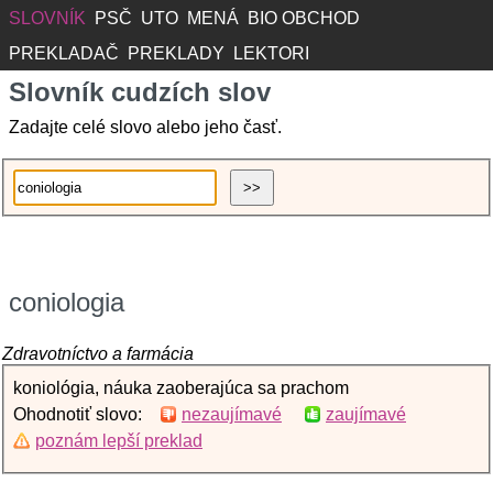
SLOVNÍK
PSČ
UTO
MENÁ
BIO OBCHOD
PREKLADAČ
PREKLADY
LEKTORI
Slovník cudzích slov
Zadajte celé slovo alebo jeho časť.
coniologia
Zdravotníctvo a farmácia
koniológia, náuka zaoberajúca sa prachom
Ohodnotiť slovo:
nezaujímavé
zaujímavé
poznám lepší preklad