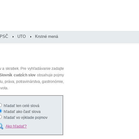
PSČ
UTO
Krstné mená
 a skratiek. Pre vyhľadávanie zadajte
Slovník cudzích slov
obsahuje pojmy
du, práva, potravinárstva, gastronómie,
vota.
hľadať len celé slová
hľadať ako časť slova
hľadať vo výklade pojmov
Ako hľadať?