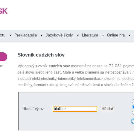
SK
extu
Prekladatelia
Jazykové školy
Literatúra
Online hra
Slovník cudzích slov
72 031
ov
Výkladový
slovník cudzích slov
momentálne obsahuje
pojmov
celé slovo alebo jeho časť. Malé a veľké písmená sa nerozpoznávajú.
z oblasti elektrotechniky, informatiky, telekomunikácií, ekonómie, obcho
medicíny, farmácie ale aj slengové, nárečové slová a slová z bežného ži
Hľadať výraz: