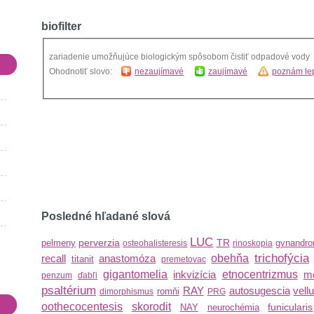
biofilter
zariadenie umožňujúce biologickým spôsobom čistiť odpadové vody
Ohodnotiť slovo:
nezaujímavé
zaujímavé
poznám lep
Posledné hľadané slová
LUC
perverzia
TR
pelmeny
gynandro
osteohalisteresis
rinoskopia
trichofýcia
recall
anastomóza
obehňa
titanit
premetovac
gigantomelia
inkvizícia
etnocentrizmus
m
penzum
ďabľi
psaltérium
RAY
autosugescia
vell
romňi
dimorphismus
PRG
oothecocentesis
skorodit
funicularis
NAY
neurochémia