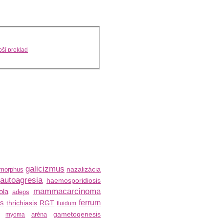
ší preklad
galicizmus
nazalizácia
morphus
autoagresia
haemosporidiosis
mammacarcinoma
ola
adeps
us
ferrum
thrichiasis
RGT
fluidum
gametogenesis
aréna
myoma