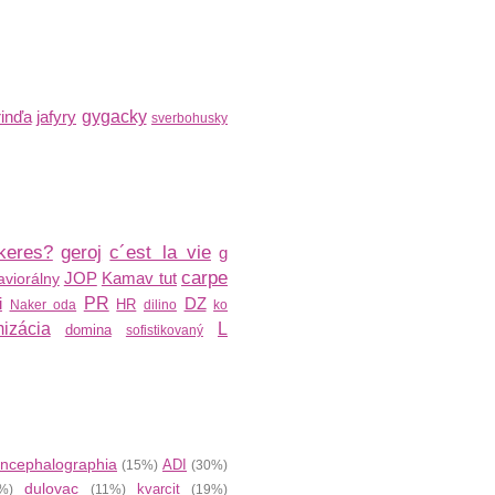
inďa
jafyry
gygacky
sverbohusky
keres?
geroj
c´est la vie
g
carpe
JOP
Kamav tut
viorálny
i
PR
DZ
HR
Naker oda
dilino
ko
izácia
L
domina
sofistikovaný
ncephalographia
ADI
(15%)
(30%)
dulovac
kvarcit
%)
(11%)
(19%)