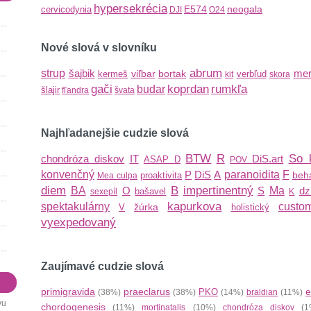
hypersekrécia
E574
neogala
cervicodynia
DJI
O24
Nové slová v slovníku
abrum
strup
šajbik
mer
viľbar
bortak
kermeš
verbľud
kit
skora
gači
koprdan
rumkľa
budar
šlajir
fľandra
švata
Najhľadanejšie cudzie slová
BTW
R
So 
chondróza diskov
IT
DiS.art
ASAP
D
POV
konvenčný
P
DiS
A
paranoidita
F
beha
proaktivita
Mea culpa
diem
B
impertinentný
BA
O
S
Ma
dz
bašavel
sexepíl
K
kapurkova
spektakulárny
custom
žúrka
V
holistický
vyexpedovaný
Zaujímavé cudzie slová
primigravida
praeclarus
e
PKO
(38%)
(38%)
(14%)
braldian
(11%)
vu
chordogenesis
(11%)
mortinatalis
(10%)
chondróza diskov
(1