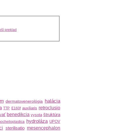
ší preklad
am
halácia
dermatovenerológia
a
retroclusio
auxiliaris
TTP
E160f
vať
benedikcia
štruktúra
vysota
hydroláza
UPOV
nocheiloplastica
ci
sterilisatio
mesencephalon