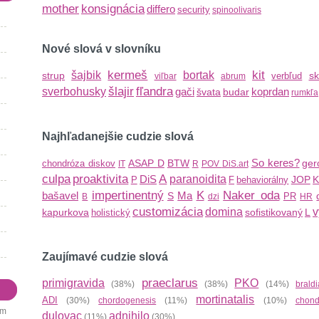
mother
konsignácia
differo
security
spinoolivaris
Nové slová v slovníku
kermeš
kit
šajbik
bortak
strup
sk
verbľud
viľbar
abrum
šlajir
fľandra
sverbohusky
gači
koprdan
švata
budar
rumkľa
Najhľadanejšie cudzie slová
So keres?
ASAP
D
BTW
ger
chondróza diskov
IT
R
POV
DiS.art
culpa
proaktivita
A
DiS
paranoidita
JOP
K
P
F
behaviorálny
impertinentný
K
Naker oda
bašavel
Ma
S
PR
B
dzi
HR
customizácia
domina
v
kapurkova
sofistikovaný
L
holistický
Zaujímavé cudzie slová
praeclarus
primigravida
PKO
(38%)
(38%)
(14%)
brald
mortinatalis
ADI
(30%)
chordogenesis
(11%)
(10%)
chond
om
dulovac
adnihilo
(11%)
(30%)