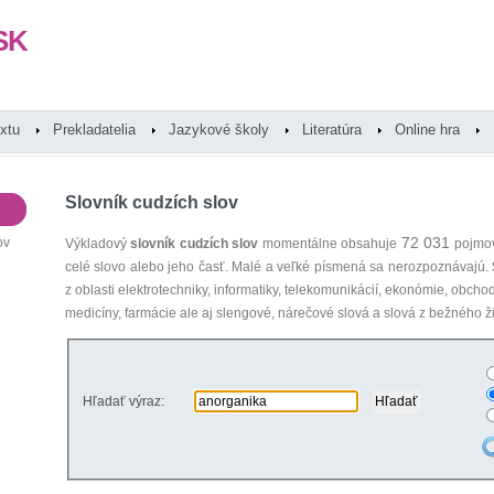
SK
extu
Prekladatelia
Jazykové školy
Literatúra
Online hra
Slovník cudzích slov
72 031
ov
Výkladový
slovník cudzích slov
momentálne obsahuje
pojmov
celé slovo alebo jeho časť. Malé a veľké písmená sa nerozpoznávajú.
z oblasti elektrotechniky, informatiky, telekomunikácií, ekonómie, obcho
medicíny, farmácie ale aj slengové, nárečové slová a slová z bežného ži
Hľadať výraz: