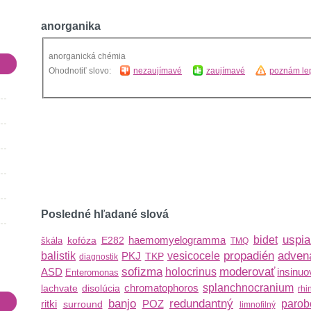
anorganika
anorganická chémia
Ohodnotiť slovo:
nezaujímavé
zaujímavé
poznám lep
Posledné hľadané slová
uspi
haemomyelogramma
bidet
kofóza
E282
škála
TMQ
propadién
adven
balistik
PKJ
vesicocele
TKP
diagnostik
sofizma
moderovať
ASD
holocrinus
insinuo
Enteromonas
chromatophoros
splanchnocranium
lachvate
disolúcia
rhi
banjo
redundantný
ritki
POZ
parob
surround
limnofilný