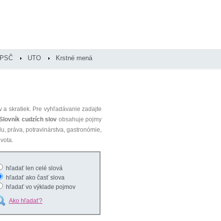
PSČ
UTO
Krstné mená
 a skratiek. Pre vyhľadávanie zadajte
Slovník cudzích slov
obsahuje pojmy
du, práva, potravinárstva, gastronómie,
vota.
hľadať len celé slová
hľadať ako časť slova
hľadať vo výklade pojmov
Ako hľadať?