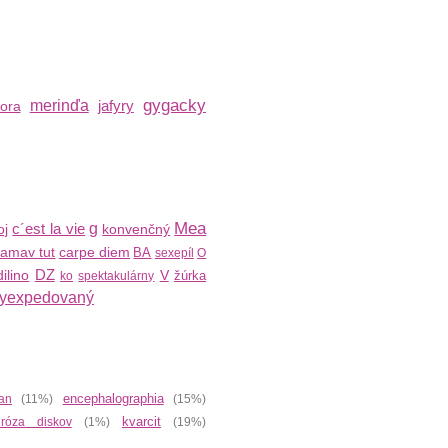
gygacky
merinďa
jafyry
ora
Mea
c´est la vie
g
oj
konvenčný
amav tut
carpe diem
BA
sexepíl
O
DZ
dilino
V
žúrka
ko
spektakulárny
yexpedovaný
encephalographia
ian
(11%)
(15%)
kvarcit
róza diskov
(1%)
(19%)