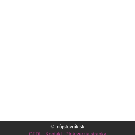
© môjslovník.sk
GFDL
Kontakt
Plná verzia stránky