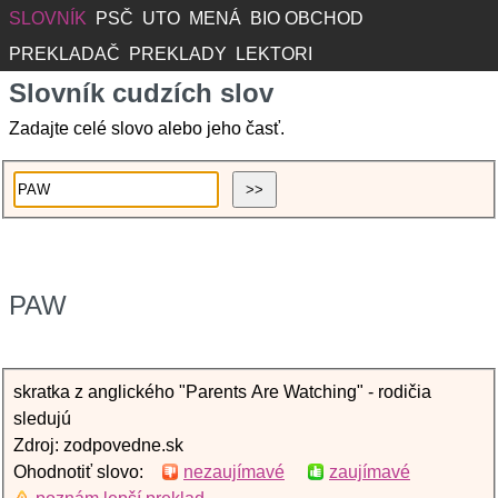
SLOVNÍK
PSČ
UTO
MENÁ
BIO OBCHOD
PREKLADAČ
PREKLADY
LEKTORI
Slovník cudzích slov
Zadajte celé slovo alebo jeho časť.
PAW
skratka z anglického "Parents Are Watching" - rodičia
sledujú
Zdroj: zodpovedne.sk
Ohodnotiť slovo:
nezaujímavé
zaujímavé