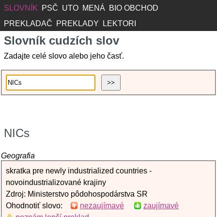
SLOVNÍK
PSČ
UTO
MENÁ
BIO OBCHOD
PREKLADAČ
PREKLADY
LEKTORI
Slovník cudzích slov
Zadajte celé slovo alebo jeho časť.
NICs
Geografia
skratka pre newly industrialized countries -
novoindustrializované krajiny
Zdroj: Ministerstvo pôdohospodárstva SR
Ohodnotiť slovo:
nezaujímavé
zaujímavé