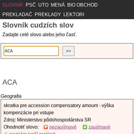
SLOVNÍK
PSČ
UTO
MENÁ
BIO OBCHOD
PREKLADAČ
PREKLADY
LEKTORI
Slovník cudzích slov
Zadajte celé slovo alebo jeho časť.
ACA
Geografia
skratka pre accession compensatory amount - výška
kompenzácie pri vstupe
Zdroj: Ministerstvo pôdohospodárstva SR
Ohodnotiť slovo:
nezaujímavé
zaujímavé