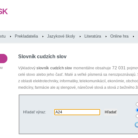
SK
extu
Prekladatelia
Jazykové školy
Literatúra
Online hra
Slovník cudzích slov
72 031
ov
Výkladový
slovník cudzích slov
momentálne obsahuje
pojmov
celé slovo alebo jeho časť. Malé a veľké písmená sa nerozpoznávajú.
z oblasti elektrotechniky, informatiky, telekomunikácií, ekonómie, obcho
medicíny, farmácie ale aj slengové, nárečové slová a slová z bežného ži
Hľadať výraz: