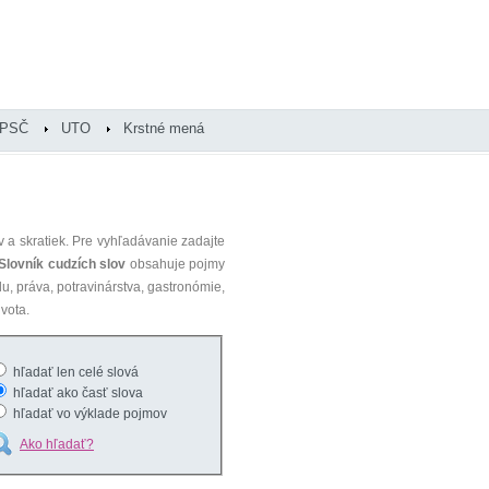
PSČ
UTO
Krstné mená
 a skratiek. Pre vyhľadávanie zadajte
Slovník cudzích slov
obsahuje pojmy
du, práva, potravinárstva, gastronómie,
vota.
hľadať len celé slová
hľadať ako časť slova
hľadať vo výklade pojmov
Ako hľadať?