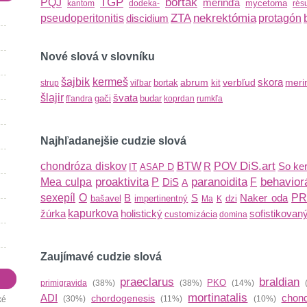
TGP
bortak
PQJ
merinďa
mycetoma
kantom
dodeka-
rés
ZTA
nekrektómia
pseudoperitonitis
discidium
protagón
Nové slová v slovníku
šajbik
kermeš
skora
abrum
verbľud
meri
bortak
kit
strup
viľbar
šlajir
švata
gači
budar
fľandra
koprdan
rumkľa
Najhľadanejšie cudzie slová
DiS.art
chondróza diskov
BTW
R
POV
So ke
D
IT
ASAP
proaktivita
paranoidita
behavior
Mea culpa
P
DiS
F
A
sexepíl
O
B
S
Naker oda
P
bašavel
impertinentný
dzi
Ma
K
žúrka
kapurkova
holistický
sofistikovan
customizácia
domina
Zaujímavé cudzie slová
praeclarus
braldian
PKO
primigravida
(38%)
(38%)
(14%)
(
mortinatalis
ADI
chon
chordogenesis
(30%)
(11%)
(10%)
ké