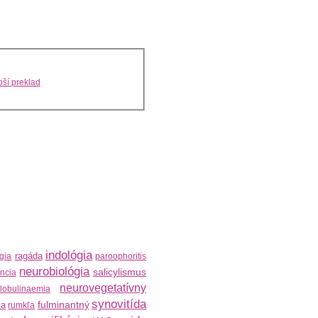
ší preklad
indológia
ragáda
gia
paroophoritis
neurobiológia
salicylismus
encia
neurovegetatívny
lobulinaemia
synovitída
fulminantný
ia
rumkľa