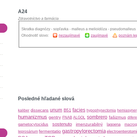
A24
Zdravotníctvo a farmácia
Skratka diagnózy - sopľavka - malleus a melioidóza - pseudomalleus
Ohodnotiť slovo:
nezaujímavé
zaujímavé
poznám lep
Posledné hľadané slová
unum
facies
B51
dissecans
kaliber
hypophysectomia
hemiasyner
humanizmus
sombrero
gentry
fašizmus
FNAB
ALGOL
difer
sostenuto
imenzurabilný
gametocytocidus
lagoena
macrog
gastropylorectomia
fermentatio
electroenterotom
leprosárium