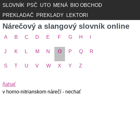
SLOVNÍK
PSČ
UTO
MENÁ
BIO OBCHOD
PREKLADAČ
PREKLADY
LEKTORI
Nárečový a slangový slovník online
A
B
C
D
E
F
G
H
I
J
K
L
M
N
O
P
Q
R
S
T
U
V
W
X
Y
Z
ňahať
v horno-nitrianskom nárečí - nechať