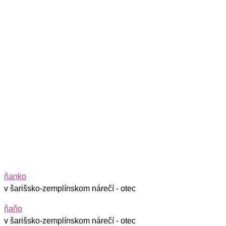
ňanko
v šarišsko-zemplínskom nárečí - otec
ňaňo
v šarišsko-zemplínskom nárečí - otec