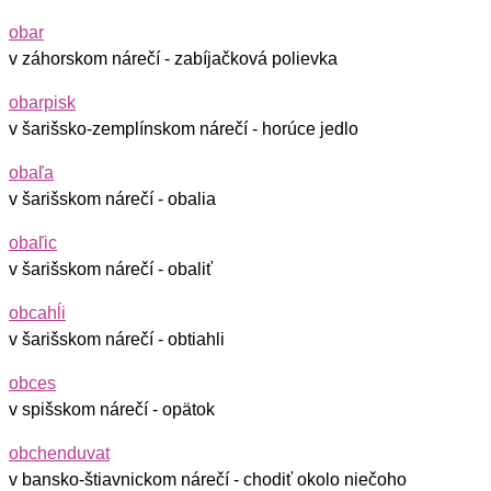
obar
v záhorskom nárečí - zabíjačková polievka
obarpisk
v šarišsko-zemplínskom nárečí - horúce jedlo
obaľa
v šarišskom nárečí - obalia
obaľic
v šarišskom nárečí - obaliť
obcahĺi
v šarišskom nárečí - obtiahli
obces
v spišskom nárečí - opätok
obchenduvat
v bansko-štiavnickom nárečí - chodiť okolo niečoho