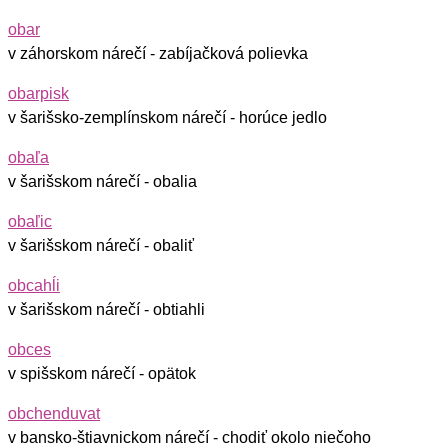
obar
v záhorskom nárečí - zabíjačková polievka
obarpisk
v šarišsko-zemplínskom nárečí - horúce jedlo
obaľa
v šarišskom nárečí - obalia
obaľic
v šarišskom nárečí - obaliť
obcahĺi
v šarišskom nárečí - obtiahli
obces
v spišskom nárečí - opätok
obchenduvat
v bansko-štiavnickom nárečí - chodiť okolo niečoho