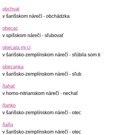
obchvat
v šarišskom nárečí - obchádzka
obecac
v spišskom nárečí - sľubovať
obecala mi ci
v šarišsko-zemplínskom nárečí - sľúbila som ti
obecanka
v šarišsko-zemplínskom nárečí - sľub
ňahať
v horno-nitrianskom nárečí - nechať
ňanko
v šarišsko-zemplínskom nárečí - otec
ňaňo
v šarišsko-zemplínskom nárečí - otec