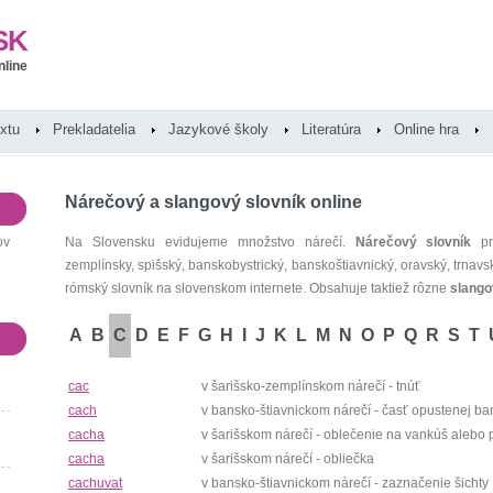
SK
nline
extu
Prekladatelia
Jazykové školy
Literatúra
Online hra
Nárečový a slangový slovník online
ov
Na Slovensku evidujeme množstvo nárečí.
Nárečový slovník
pre
zemplínsky, spišský, banskobystrický, banskoštiavnický, oravský, trnavsk
rómský slovník na slovenskom internete. Obsahuje taktiež rôzne
slango
A
B
C
D
E
F
G
H
I
J
K
L
M
N
O
P
Q
R
S
T
cac
v šarišsko-zemplínskom nárečí - tnúť
cach
v bansko-štiavnickom nárečí - časť opustenej ba
cacha
v šarišskom nárečí - oblečenie na vankúš alebo 
cacha
v šarišskom nárečí - obliečka
cachuvat
v bansko-štiavnickom nárečí - zaznačenie šichty