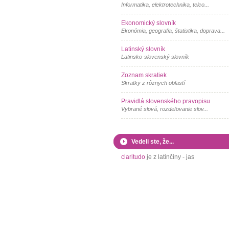
Informatika, elektrotechnika, telco...
Ekonomický slovník
Ekonómia, geografia, štatistika, doprava...
Latinský slovník
Latinsko-slovenský slovník
Zoznam skratiek
Skratky z rôznych oblastí
Pravidlá slovenského pravopisu
Vybrané slová, rozdeľovanie slov...
Vedeli ste, že...
claritudo
je z latinčiny - jas