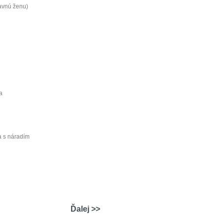
avnú ženu)
a
a s náradím
Ďalej >>