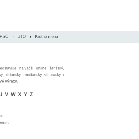
PSČ
UTO
Krstné mená
dstavuje najväčší online šarišský,
ý, nitriansky, trenčiansky, záhorácky a
vé výrazy
.
U
V
W
X
Y
Z
ne
perinu