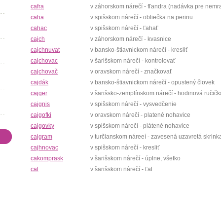
cafra
v záhorskom nárečí - fľandra (nadávka pre nemr
caha
v spišskom nárečí - obliečka na perinu
cahac
v spišskom nárečí - ťahať
cajch
v záhorskom nárečí - kvasnice
cajchnuvat
v bansko-štiavnickom nárečí - kresliť
cajchovac
v šarišskom nárečí - kontrolovať
cajchovač
v oravskom nárečí - značkovať
cajdák
v bansko-štiavnickom nárečí - opustený človek
cajger
v šarišsko-zemplínskom nárečí - hodinová ručičk
cajgnis
v spišskom nárečí - vysvedčenie
cajgofki
v oravskom nárečí - platené nohavice
cajgovky
v spišskom nárečí - plátené nohavice
cajgram
v turčianskom náreeí - zavesená uzavretá skrink
cajhnovac
v spišskom nárečí - kresliť
cakomprask
v šarišskom nárečí - úplne, všetko
cal
v šarišskom nárečí - ťal