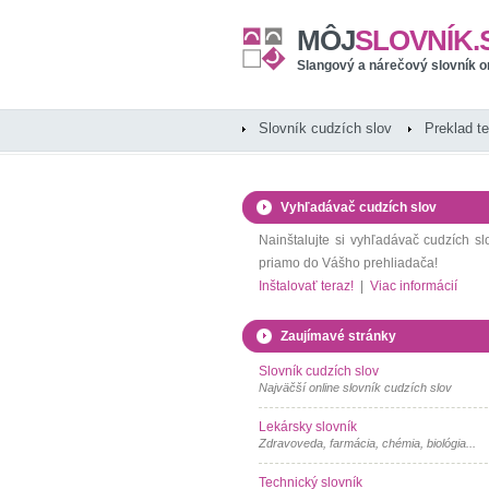
MÔJ
SLOVNÍK.
Slangový a nárečový slovník o
Slovník cudzích slov
Preklad t
Vyhľadávač cudzích slov
Nainštalujte si vyhľadávač cudzích sl
priamo do Vášho prehliadača!
Inštalovať teraz!
|
Viac informácií
Zaujímavé stránky
Slovník cudzích slov
Najväčší online slovník cudzích slov
Lekársky slovník
Zdravoveda, farmácia, chémia, biológia...
Technický slovník