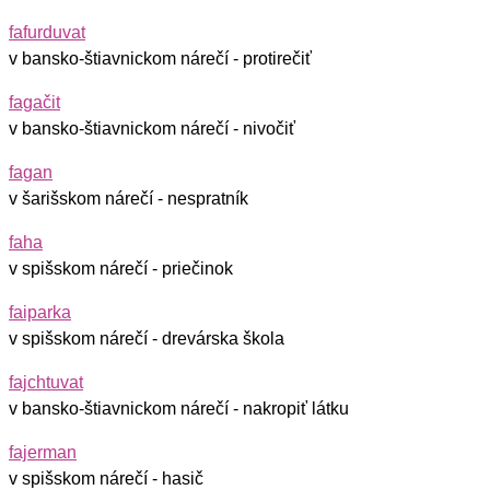
fafurduvat
v bansko-štiavnickom nárečí - protirečiť
fagačit
v bansko-štiavnickom nárečí - nivočiť
fagan
v šarišskom nárečí - nespratník
faha
v spišskom nárečí - priečinok
faiparka
v spišskom nárečí - drevárska škola
fajchtuvat
v bansko-štiavnickom nárečí - nakropiť látku
fajerman
v spišskom nárečí - hasič