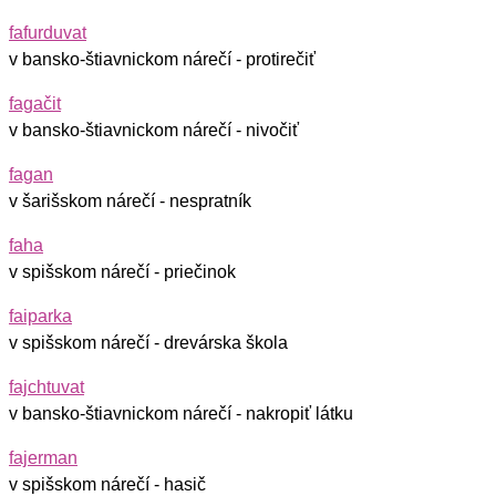
fafurduvat
v bansko-štiavnickom nárečí - protirečiť
fagačit
v bansko-štiavnickom nárečí - nivočiť
fagan
v šarišskom nárečí - nespratník
faha
v spišskom nárečí - priečinok
faiparka
v spišskom nárečí - drevárska škola
fajchtuvat
v bansko-štiavnickom nárečí - nakropiť látku
fajerman
v spišskom nárečí - hasič