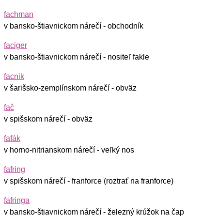
fachman
v bansko-štiavnickom nárečí - obchodník
faciger
v bansko-štiavnickom nárečí - nositeľ fakle
facnik
v šarišsko-zemplínskom nárečí - obväz
fač
v spišskom nárečí - obväz
fafák
v horno-nitrianskom nárečí - veľký nos
fafring
v spišskom nárečí - franforce (roztrať na franforce)
fafringa
v bansko-štiavnickom nárečí - železný krúžok na čap