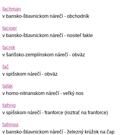
fachman
v bansko-štiavnickom nárečí - obchodník
faciger
v bansko-štiavnickom nárečí - nositeľ fakle
facnik
v šarišsko-zemplínskom nárečí - obväz
fač
v spišskom nárečí - obväz
fafák
v horno-nitrianskom nárečí - veľký nos
fafring
v spišskom nárečí - franforce (roztrať na franforce)
fafringa
v bansko-štiavnickom nárečí - železný krúžok na čap