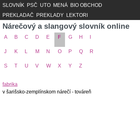
SLOVNÍK
PSČ
UTO
MENÁ
BIO OBCHOD
PREKLADAČ
PREKLADY
LEKTORI
Nárečový a slangový slovník online
A
B
C
D
E
F
G
H
I
J
K
L
M
N
O
P
Q
R
S
T
U
V
W
X
Y
Z
fabrika
v šarišsko-zemplínskom nárečí - továreň