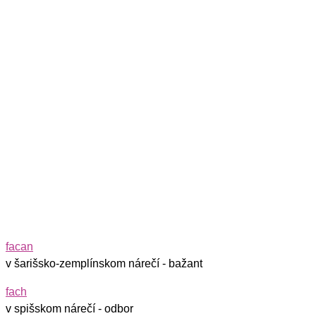
facan
v šarišsko-zemplínskom nárečí - bažant
fach
v spišskom nárečí - odbor