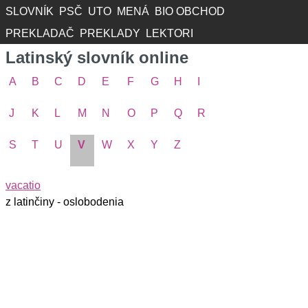
SLOVNÍK
PSČ
UTO
MENÁ
BIO OBCHOD
PREKLADAČ
PREKLADY
LEKTORI
Latinský slovník online
A
B
C
D
E
F
G
H
I
J
K
L
M
N
O
P
Q
R
S
T
U
V
W
X
Y
Z
vacatio
z latinčiny - oslobodenia