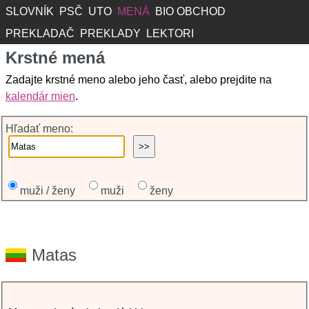
SLOVNÍK
PSČ
UTO
MENÁ
BIO OBCHOD
PREKLADAČ
PREKLADY
LEKTORI
Krstné mená
Zadajte krstné meno alebo jeho časť, alebo prejdite na
kalendár mien
.
Hľadať meno:
muži / ženy
muži
ženy
Matas