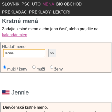
SLOVNÍK
PSČ
UTO
MENÁ
BIO OBCHOD
PREKLADAČ
PREKLADY
LEKTORI
Krstné mená
Zadajte krstné meno alebo jeho časť, alebo prejdite na
kalendár mien
.
Hľadať meno:
muži / ženy
muži
ženy
Jennie
Dievčenské krstné meno.