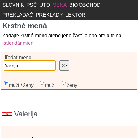
SLOVNÍK
PSČ
UTO
MENÁ
BIO OBCHOD
PREKLADAČ
PREKLADY
LEKTORI
Krstné mená
Zadajte krstné meno alebo jeho časť, alebo prejdite na
kalendár mien
.
Hľadať meno:
muži / ženy
muži
ženy
Valerija