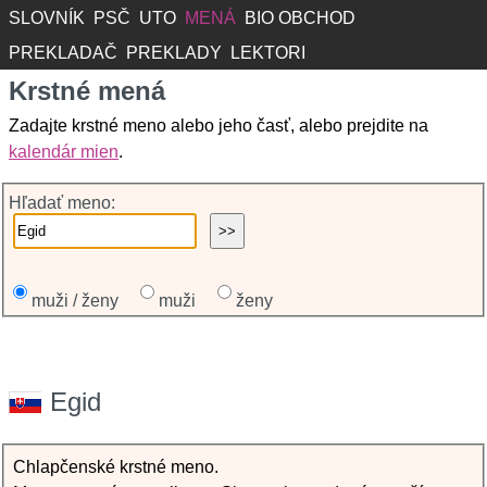
SLOVNÍK
PSČ
UTO
MENÁ
BIO OBCHOD
PREKLADAČ
PREKLADY
LEKTORI
Krstné mená
Zadajte krstné meno alebo jeho časť, alebo prejdite na
kalendár mien
.
Hľadať meno:
muži / ženy
muži
ženy
Egid
Chlapčenské krstné meno.