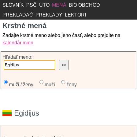
SLOVNÍK
PSČ
UTO
MENÁ
BIO OBCHOD
PREKLADAČ
PREKLADY
LEKTORI
Krstné mená
Zadajte krstné meno alebo jeho časť, alebo prejdite na
kalendár mien
.
Hľadať meno:
muži / ženy
muži
ženy
Egidijus