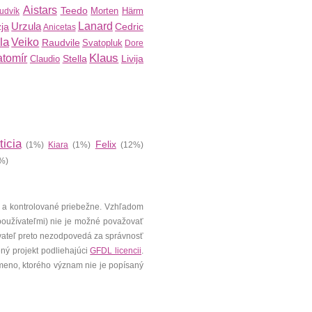
Aistars
Teedo
Morten
Härm
udvík
Urzula
Lanard
ja
Cedric
Anicetas
la
Veiko
Raudvile
Svatopluk
Dore
Klaus
atomír
Stella
Livija
Claudio
ticia
Felix
(1%)
Kiara
(1%)
(12%)
%)
 a kontrolované priebežne. Vzhľadom
 používateľmi) nie je možné považovať
vateľ preto nezodpovedá za správnosť
ený projekt podliehajúci
GFDL licencii
.
meno, ktorého význam nie je popísaný