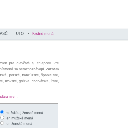
PSČ
UTO
Krstné mená
mien pre dievčatá aj chlapcov. Pre
é písmená sa nerozpoznávajú.
Zoznam
ké, poľské, francúzske, španielske,
é, litovské, grécke, chorvátske, írske,
ndára mien
.
mužské aj ženské mená
len mužské mená
len ženské mená