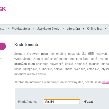
SK
extu
Prekladatelia
Jazykové školy
Literatúra
Online hra
Krstné mená
21 655
Zoznam
krstných mien
momentálne obsahuje
krstných 
vyhľadávanie zadajte celé krstné meno alebo jeho časť. Malé a veľk
krstných mien
obsahuje slovenské, české, nemecké, rakúske, maďars
ruské, ukrajinské, bulharské, nórske, fínske, švédske, estónske, lotyšsk
americké mená a ďalšie.
Ak hľadáte informácie o meninách na konkrétny deň, pozrite sa do
kale
Hľadať meno: