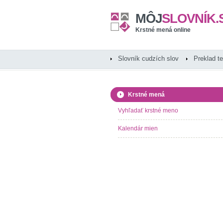
MÔJ
SLOVNÍK.
Krstné mená online
Slovník cudzích slov
Preklad t
Krstné mená
Vyhľadať krstné meno
Kalendár mien