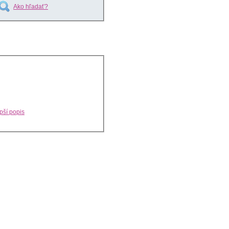
Ako hľadať?
pší popis