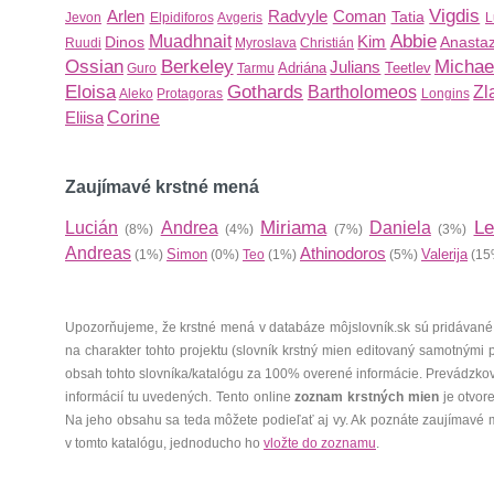
Vigdis
Arlen
Radvyle
Coman
Tatia
Jevon
Elpidiforos
Avgeris
L
Abbie
Muadhnait
Kim
Dinos
Anastaz
Ruudi
Myroslava
Christián
Ossian
Berkeley
Michae
Julians
Adriána
Teetlev
Guro
Tarmu
Eloisa
Gothards
Bartholomeos
Zl
Aleko
Protagoras
Longins
Eliisa
Corine
Zaujímavé krstné mená
Miriama
Le
Lucián
Andrea
Daniela
(8%)
(4%)
(7%)
(3%)
Andreas
Athinodoros
Simon
Valerija
(1%)
(0%)
Teo
(1%)
(5%)
(15
Upozorňujeme, že krstné mená v databáze môjslovník.sk sú pridávané
na charakter tohto projektu (slovník krstný mien editovaný samotnými
obsah tohto slovníka/katalógu za 100% overené informácie. Prevádzko
informácií tu uvedených. Tento online
zoznam krstných mien
je otvor
Na jeho obsahu sa teda môžete podieľať aj vy. Ak poznáte zaujímavé 
v tomto katalógu, jednoducho ho
vložte do zoznamu
.