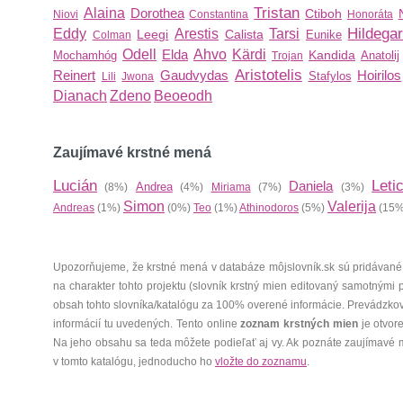
Tristan
Alaina
Dorothea
Ctiboh
Niovi
Constantina
Honoráta
Hildega
Eddy
Arestis
Tarsi
Leegi
Calista
Eunike
Colman
Odell
Elda
Ahvo
Kärdi
Kandida
Mochamhóg
Anatolij
Trojan
Aristotelis
Reinert
Gaudvydas
Hoirilos
Stafylos
Lili
Jwona
Dianach
Zdeno
Beoeodh
Zaujímavé krstné mená
Lucián
Leti
Daniela
Andrea
(8%)
(4%)
Miriama
(7%)
(3%)
Simon
Valerija
Andreas
(1%)
(0%)
Teo
(1%)
Athinodoros
(5%)
(15%
Upozorňujeme, že krstné mená v databáze môjslovník.sk sú pridávané
na charakter tohto projektu (slovník krstný mien editovaný samotnými
obsah tohto slovníka/katalógu za 100% overené informácie. Prevádzko
informácií tu uvedených. Tento online
zoznam krstných mien
je otvor
Na jeho obsahu sa teda môžete podieľať aj vy. Ak poznáte zaujímavé 
v tomto katalógu, jednoducho ho
vložte do zoznamu
.