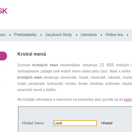
SK
extu
Prekladatelia
Jazykové školy
Literatúra
Online hra
Krstné mená
21 655
Zoznam
krstných mien
momentálne obsahuje
krstných 
vyhľadávanie zadajte celé krstné meno alebo jeho časť. Malé a veľk
krstných mien
obsahuje slovenské, české, nemecké, rakúske, maďars
ruské, ukrajinské, bulharské, nórske, fínske, švédske, estónske, lotyšsk
americké mená a ďalšie.
Ak hľadáte informácie o meninách na konkrétny deň, pozrite sa do
kale
Hľadať meno: