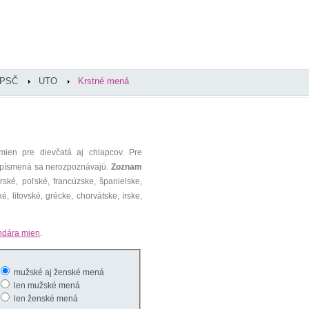
PSČ
UTO
Krstné mená
mien pre dievčatá aj chlapcov. Pre
é písmená sa nerozpoznávajú.
Zoznam
ké, poľské, francúzske, španielske,
é, litovské, grécke, chorvátske, írske,
ndára mien
.
mužské aj ženské mená
len mužské mená
len ženské mená