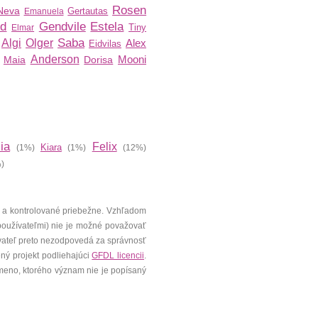
Rosen
Neva
Gertautas
Emanuela
rd
Gendvile
Estela
Tiny
Elmar
Saba
Algi
Olger
Alex
Eidvilas
Anderson
Mooni
Maia
Dorisa
cia
Felix
Kiara
(1%)
(1%)
(12%)
)
 a kontrolované priebežne. Vzhľadom
 používateľmi) nie je možné považovať
vateľ preto nezodpovedá za správnosť
ený projekt podliehajúci
GFDL licencii
.
meno, ktorého význam nie je popísaný