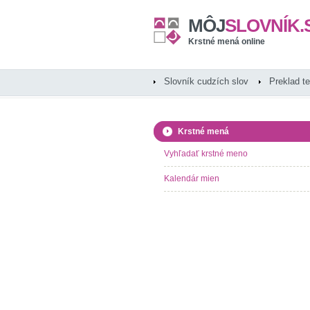
MÔJ
SLOVNÍK.
Krstné mená online
Slovník cudzích slov
Preklad t
Krstné mená
Vyhľadať krstné meno
Kalendár mien