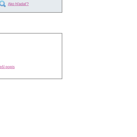
Ako hľadať?
pší popis