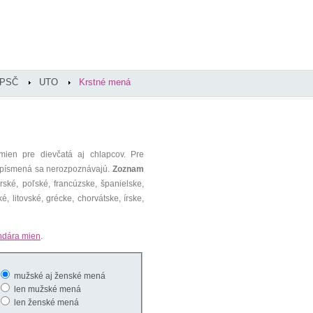
PSČ
UTO
Krstné mená
mien pre dievčatá aj chlapcov. Pre
é písmená sa nerozpoznávajú.
Zoznam
ké, poľské, francúzske, španielske,
é, litovské, grécke, chorvátske, írske,
ndára mien
.
mužské aj ženské mená
len mužské mená
len ženské mená