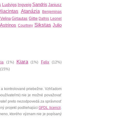
Sandris
s
Ludvigs
Ingveig
Janiusz
Hiacintas
Atanázia
Benjeminas
Gitte
Velina
Girtautas
Dafnis
Leonel
Sikstas
Astrinos
Julio
Courtney
Kiara
Felix
cia
(1%)
(1%)
(12%)
(15%)
 a kontrolované priebežne. Vzhľadom
 používateľmi) nie je možné považovať
vateľ preto nezodpovedá za správnosť
ený projekt podliehajúci
GFDL licencii
.
meno, ktorého význam nie je popísaný