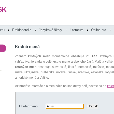
SK
extu
Prekladatelia
Jazykové školy
Literatúra
Online hra
Krstné mená
21 655
Zoznam
krstných mien
momentálne obsahuje
krstných 
vyhľadávanie zadajte celé krstné meno alebo jeho časť. Malé a veľk
krstných mien
obsahuje slovenské, české, nemecké, rakúske, maďars
ruské, ukrajinské, bulharské, nórske, fínske, švédske, estónske, lotyšsk
americké mená a ďalšie.
Ak hľadáte informácie o meninách na konkrétny deň, pozrite sa do
kale
Hľadať meno: