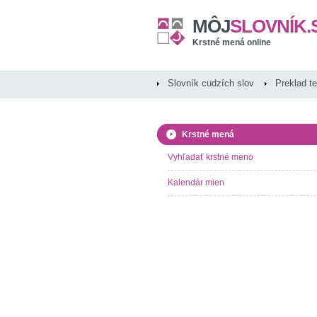
MÔJ
SLOVNÍK.
Krstné mená online
Slovník cudzích slov
Preklad t
Krstné mená
Vyhľadať krstné meno
Kalendár mien