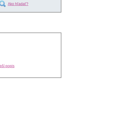
Ako hľadať?
pší popis