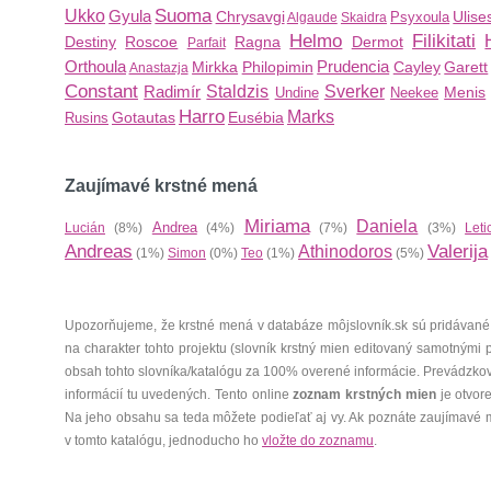
Suoma
Ukko
Gyula
Chrysavgi
Ulise
Psyxoula
Algaude
Skaidra
Helmo
Filikitati
Destiny
Roscoe
Ragna
Dermot
Parfait
Orthoula
Prudencia
Mirkka
Philopimin
Cayley
Garett
Anastazja
Constant
Radimír
Staldzis
Sverker
Menis
Undine
Neekee
Harro
Marks
Gotautas
Eusébia
Rusins
Zaujímavé krstné mená
Miriama
Daniela
Andrea
Lucián
(8%)
(4%)
(7%)
(3%)
Leti
Andreas
Valerija
Athinodoros
(1%)
Simon
(0%)
Teo
(1%)
(5%)
Upozorňujeme, že krstné mená v databáze môjslovník.sk sú pridávané
na charakter tohto projektu (slovník krstný mien editovaný samotnými
obsah tohto slovníka/katalógu za 100% overené informácie. Prevádzko
informácií tu uvedených. Tento online
zoznam krstných mien
je otvor
Na jeho obsahu sa teda môžete podieľať aj vy. Ak poznáte zaujímavé 
v tomto katalógu, jednoducho ho
vložte do zoznamu
.