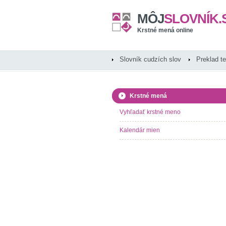
MÔJ
SLOVNÍK.
Krstné mená online
Slovník cudzích slov
Preklad t
Krstné mená
Vyhľadať krstné meno
Kalendár mien