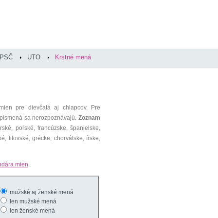
PSČ
UTO
Krstné mená
mien pre dievčatá aj chlapcov. Pre
é písmená sa nerozpoznávajú.
Zoznam
ké, poľské, francúzske, španielske,
é, litovské, grécke, chorvátske, írske,
ndára mien
.
mužské aj ženské mená
len mužské mená
len ženské mená