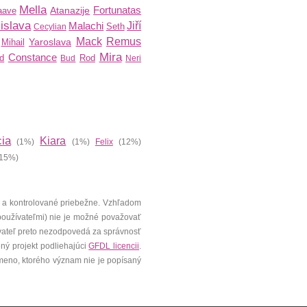
Mella
Fortunatas
Atanazije
aave
islava
Malachi
Jiří
Seth
Cecylian
Mack
Remus
Yaroslava
Mihail
Mira
Constance
d
Rod
Bud
Neri
cia
Kiara
(1%)
(1%)
Felix
(12%)
15%)
 a kontrolované priebežne. Vzhľadom
 používateľmi) nie je možné považovať
vateľ preto nezodpovedá za správnosť
ený projekt podliehajúci
GFDL licencii
.
meno, ktorého význam nie je popísaný