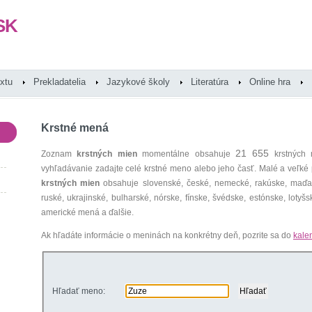
SK
extu
Prekladatelia
Jazykové školy
Literatúra
Online hra
Krstné mená
21 655
Zoznam
krstných mien
momentálne obsahuje
krstných 
vyhľadávanie zadajte celé krstné meno alebo jeho časť. Malé a veľk
krstných mien
obsahuje slovenské, české, nemecké, rakúske, maďars
ruské, ukrajinské, bulharské, nórske, fínske, švédske, estónske, lotyšsk
americké mená a ďalšie.
Ak hľadáte informácie o meninách na konkrétny deň, pozrite sa do
kale
Hľadať meno: