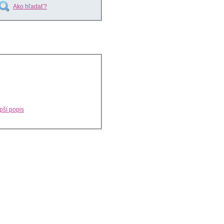
Ako hľadať?
pší popis