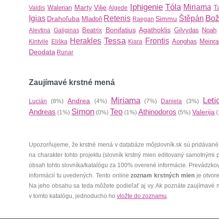
Iphigenie
Tóla
Miriama
Marty
Vilje
Walerian
T
Valdis
Algede
Bož
Igias
Retenis
Štěpán
Drahoľuba
Simmu
Mladoň
Raegan
Bonifatius
Agathoklis
Beatrix
Gilvydas
Noah
Alevtina
Galiginas
Tessa
Herakles
Frontis
Aonghas
Meinra
Kintvile
Eliška
Kiara
Deodata
Runar
Zaujímavé krstné mená
Miriama
Leti
Andrea
Lucián
(8%)
(4%)
(7%)
Daniela
(3%)
Simon
Andreas
Teo
Athinodoros
Valerija
(1%)
(0%)
(1%)
(5%)
(
Upozorňujeme, že krstné mená v databáze môjslovník.sk sú pridávané
na charakter tohto projektu (slovník krstný mien editovaný samotnými
obsah tohto slovníka/katalógu za 100% overené informácie. Prevádzko
informácií tu uvedených. Tento online
zoznam krstných mien
je otvor
Na jeho obsahu sa teda môžete podieľať aj vy. Ak poznáte zaujímavé 
v tomto katalógu, jednoducho ho
vložte do zoznamu
.