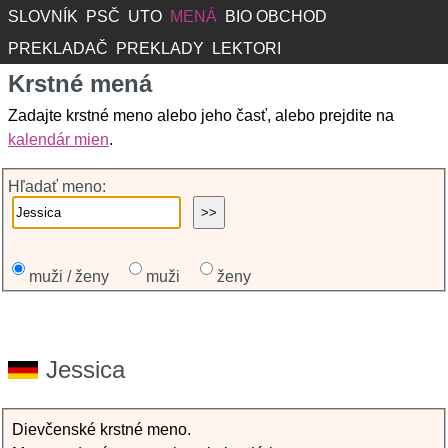
SLOVNÍK
PSČ
UTO
MENÁ
BIO OBCHOD
PREKLADAČ
PREKLADY
LEKTORI
Krstné mená
Zadajte krstné meno alebo jeho časť, alebo prejdite na
kalendár mien
.
Hľadať meno:
muži / ženy
muži
ženy
Jessica
Dievčenské krstné meno.