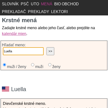
SLOVNÍK
PSČ
UTO
MENÁ
BIO OBCHOD
PREKLADAČ
PREKLADY
LEKTORI
Krstné mená
Zadajte krstné meno alebo jeho časť, alebo prejdite na
kalendár mien
.
Hľadať meno:
muži / ženy
muži
ženy
Luella
Dievčenské krstné meno.