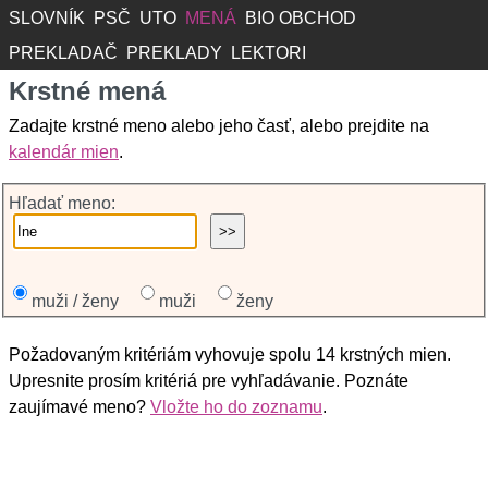
SLOVNÍK
PSČ
UTO
MENÁ
BIO OBCHOD
PREKLADAČ
PREKLADY
LEKTORI
Krstné mená
Zadajte krstné meno alebo jeho časť, alebo prejdite na
kalendár mien
.
Hľadať meno:
muži / ženy
muži
ženy
Požadovaným kritériám vyhovuje spolu 14 krstných mien.
Upresnite prosím kritériá pre vyhľadávanie. Poznáte
zaujímavé meno?
Vložte ho do zoznamu
.