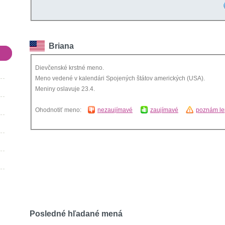
Briana
Dievčenské krstné meno.
Meno vedené v kalendári Spojených štátov amerických (USA).
Meniny oslavuje 23.4.
Ohodnotiť meno:
nezaujímavé
zaujímavé
poznám le
Posledné hľadané mená