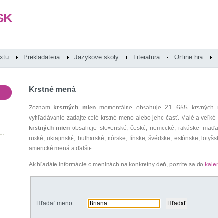
SK
extu
Prekladatelia
Jazykové školy
Literatúra
Online hra
Krstné mená
21 655
Zoznam
krstných mien
momentálne obsahuje
krstných 
vyhľadávanie zadajte celé krstné meno alebo jeho časť. Malé a veľk
krstných mien
obsahuje slovenské, české, nemecké, rakúske, maďars
ruské, ukrajinské, bulharské, nórske, fínske, švédske, estónske, lotyšsk
americké mená a ďalšie.
Ak hľadáte informácie o meninách na konkrétny deň, pozrite sa do
kale
Hľadať meno: