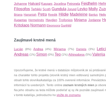
Feidhelm
Halvard
Heř
Johanne
Jocelina
Kaspars
Petronela
Filosofos
Gundula
Molly
Levko
Zuz
Terhikki
Scoth
Jorund
Hildie
Petra
Madeleine
Heik
Briana
Hananiah
Reedik
Bantus
Mirjama
H
Hayden
Trofonios
Augantas
Jordanne
Hermelindis
Kritolaos
Normann
Gunhild
Eleonoora
Zaujímavé krstné mená
Letic
Miriama
Lucián
Andrea
(8%)
(4%)
(7%)
Daniela
(3%)
Andreas
Simon
Teo
Valerija
Athinodoros
(1%)
(0%)
(1%)
(5%)
Upozorňujeme, že krstné mená v databáze môjslovník.sk sú pridávané
na charakter tohto projektu (slovník krstný mien editovaný samotnými
obsah tohto slovníka/katalógu za 100% overené informácie. Prevádzko
informácií tu uvedených. Tento online
zoznam krstných mien
je otvor
Na jeho obsahu sa teda môžete podieľať aj vy. Ak poznáte zaujímavé 
v tomto katalógu, jednoducho ho
vložte do zoznamu
.