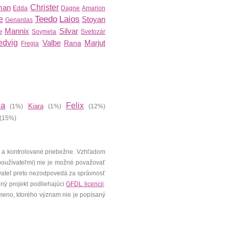
man
Christer
Edda
Dagne
Amarion
Teedo
Laios
e
Stoyan
Genardas
Mannix
Silvar
e
Soymela
Svetozár
edvig
Valbe
Marjut
Rana
Fregia
ia
Felix
Kiara
(1%)
(1%)
(12%)
(15%)
 a kontrolované priebežne. Vzhľadom
 používateľmi) nie je možné považovať
vateľ preto nezodpovedá za správnosť
ený projekt podliehajúci
GFDL licencii
.
meno, ktorého význam nie je popísaný