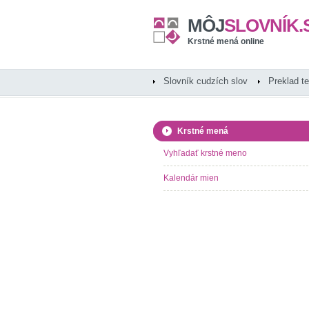
MÔJ
SLOVNÍK.
Krstné mená online
Slovník cudzích slov
Preklad t
Krstné mená
Vyhľadať krstné meno
Kalendár mien