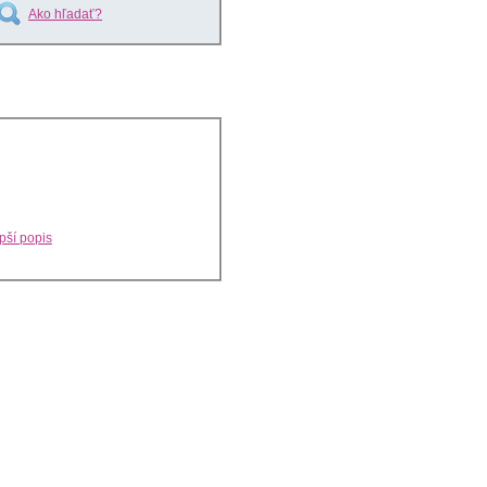
Ako hľadať?
pší popis