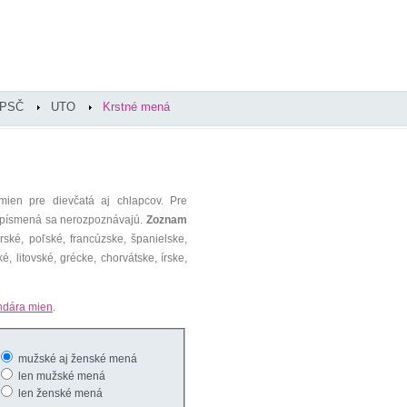
PSČ
UTO
Krstné mená
mien pre dievčatá aj chlapcov. Pre
é písmená sa nerozpoznávajú.
Zoznam
ké, poľské, francúzske, španielske,
é, litovské, grécke, chorvátske, írske,
ndára mien
.
mužské aj ženské mená
len mužské mená
len ženské mená