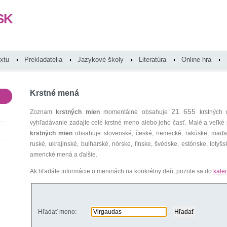
SK
extu
Prekladatelia
Jazykové školy
Literatúra
Online hra
Krstné mená
21 655
Zoznam
krstných mien
momentálne obsahuje
krstných 
vyhľadávanie zadajte celé krstné meno alebo jeho časť. Malé a veľk
krstných mien
obsahuje slovenské, české, nemecké, rakúske, maďars
ruské, ukrajinské, bulharské, nórske, fínske, švédske, estónske, lotyšsk
americké mená a ďalšie.
Ak hľadáte informácie o meninách na konkrétny deň, pozrite sa do
kale
Hľadať meno: