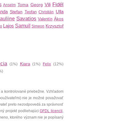
Fidél
s
Vili
Toma
Georg
Anselm
nda
Ulla
Stefan
Teofan
Christián
Savatios
auliine
Ákos
Valentín
Lajos
Samuil
Krzysztof
no
Simeon
icia
Kiara
(1%)
(1%)
Felix
(12%)
%)
 a kontrolované priebežne. Vzhľadom
 používateľmi) nie je možné považovať
vateľ preto nezodpovedá za správnosť
ený projekt podliehajúci
GFDL licencii
.
meno, ktorého význam nie je popísaný