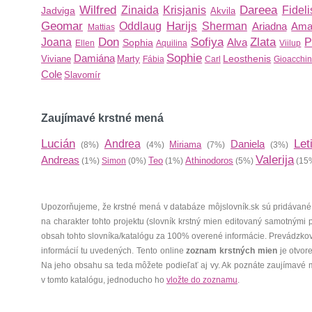
Wilfred
Dareea
Zinaida
Krisjanis
Fideli
Jadviga
Akvila
Geomar
Harijs
Oddlaug
Sherman
Ariadna
Ama
Mattias
Don
Sofiya
Zlata
Joana
Alva
P
Sophia
Ellen
Aquilina
Viilup
Sophie
Damiána
Leosthenis
Viviane
Marty
Fábia
Carl
Gioacchi
Cole
Slavomír
Zaujímavé krstné mená
Lucián
Let
Andrea
Daniela
Miriama
(8%)
(4%)
(7%)
(3%)
Valerija
Andreas
Teo
Athinodoros
(1%)
Simon
(0%)
(1%)
(5%)
(15
Upozorňujeme, že krstné mená v databáze môjslovník.sk sú pridávané
na charakter tohto projektu (slovník krstný mien editovaný samotnými
obsah tohto slovníka/katalógu za 100% overené informácie. Prevádzko
informácií tu uvedených. Tento online
zoznam krstných mien
je otvor
Na jeho obsahu sa teda môžete podieľať aj vy. Ak poznáte zaujímavé 
v tomto katalógu, jednoducho ho
vložte do zoznamu
.