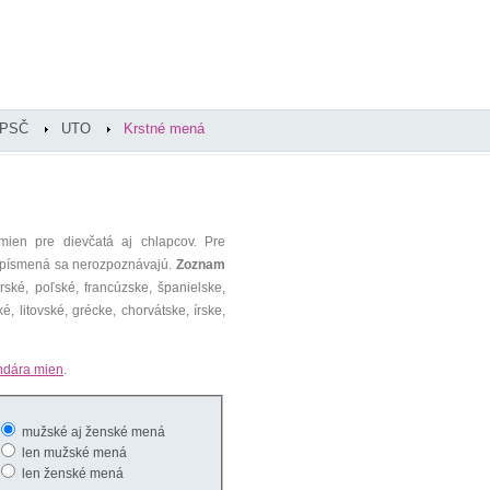
PSČ
UTO
Krstné mená
mien pre dievčatá aj chlapcov. Pre
é písmená sa nerozpoznávajú.
Zoznam
ké, poľské, francúzske, španielske,
é, litovské, grécke, chorvátske, írske,
ndára mien
.
mužské aj ženské mená
len mužské mená
len ženské mená