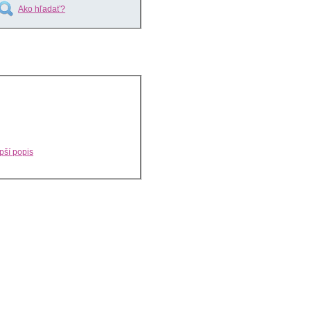
Ako hľadať?
pší popis