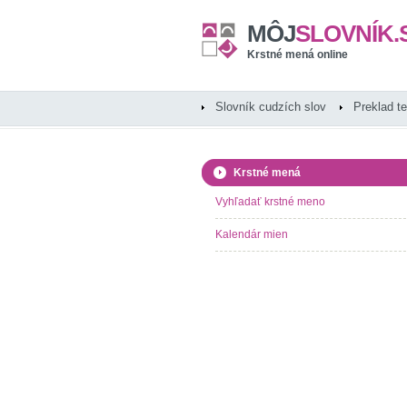
MÔJ
SLOVNÍK.
Krstné mená online
Slovník cudzích slov
Preklad t
Krstné mená
Vyhľadať krstné meno
Kalendár mien