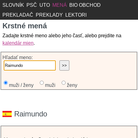
SLOVNÍK
PSČ
UTO
MENÁ
BIO OBCHOD
PREKLADAČ
PREKLADY
LEKTORI
Krstné mená
Zadajte krstné meno alebo jeho časť, alebo prejdite na
kalendár mien
.
Hľadať meno:
muži / ženy
muži
ženy
Raimundo