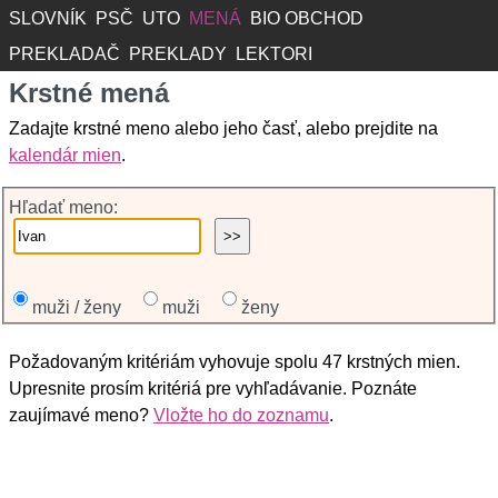
SLOVNÍK
PSČ
UTO
MENÁ
BIO OBCHOD
PREKLADAČ
PREKLADY
LEKTORI
Krstné mená
Zadajte krstné meno alebo jeho časť, alebo prejdite na
kalendár mien
.
Hľadať meno:
muži / ženy
muži
ženy
Požadovaným kritériám vyhovuje spolu 47 krstných mien.
Upresnite prosím kritériá pre vyhľadávanie. Poznáte
zaujímavé meno?
Vložte ho do zoznamu
.