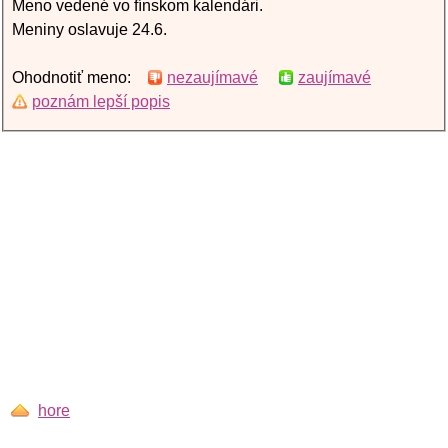
Meno vedené vo fínskom kalendári.
Meniny oslavuje 24.6.
Ohodnotiť meno:
nezaujímavé
zaujímavé
poznám lepší popis
hore