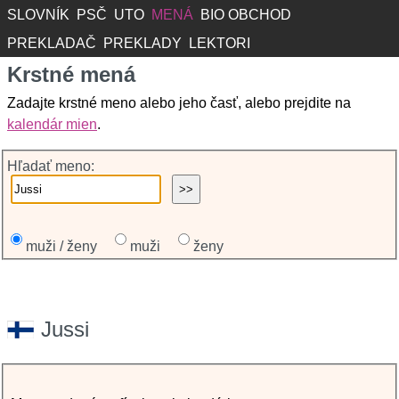
SLOVNÍK
PSČ
UTO
MENÁ
BIO OBCHOD
PREKLADAČ
PREKLADY
LEKTORI
Krstné mená
Zadajte krstné meno alebo jeho časť, alebo prejdite na
kalendár mien
.
Hľadať meno:
muži / ženy
muži
ženy
Jussi