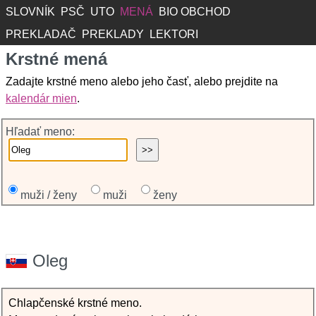
SLOVNÍK
PSČ
UTO
MENÁ
BIO OBCHOD
PREKLADAČ
PREKLADY
LEKTORI
Krstné mená
Zadajte krstné meno alebo jeho časť, alebo prejdite na
kalendár mien
.
Hľadať meno:
muži / ženy
muži
ženy
Oleg
Chlapčenské krstné meno.