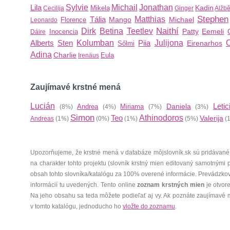
Lila
Sylvie
Michail
Jonathan
Kadin
Mikela
Cecilija
Ginger
Alžbě
Stephen
Tália
Matthias
Mango
Michael
Florence
Leonardo
Naithí
Dirk
Betina
Teetlev
Patty
Eemeli
Inocencia
Dáire
Alberts
Sten
Kolumban
Piia
Julijona
O
Eirenarhos
Sőlmi
Adina
Charlie
Eula
Irenäus
Zaujímavé krstné mená
Lucián
Letic
Daniela
Andrea
Miriama
(8%)
(4%)
(7%)
(3%)
Simon
Teo
Athinodoros
Valerija
Andreas
(1%)
(0%)
(1%)
(5%)
(
Upozorňujeme, že krstné mená v databáze môjslovník.sk sú pridávané
na charakter tohto projektu (slovník krstný mien editovaný samotnými
obsah tohto slovníka/katalógu za 100% overené informácie. Prevádzko
informácií tu uvedených. Tento online
zoznam krstných mien
je otvor
Na jeho obsahu sa teda môžete podieľať aj vy. Ak poznáte zaujímavé 
v tomto katalógu, jednoducho ho
vložte do zoznamu
.