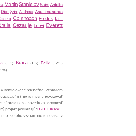
Martin
Stanislav
Saini
Antolín
ta
Dionýzia
Anaximandros
Andreas
Cainneach
Fredrik
Cosmo
Nelli
Cezarije
Everett
ralia
Leevi
Kiara
ia
Felix
(1%)
(1%)
(12%)
15%)
 a kontrolované priebežne. Vzhľadom
 používateľmi) nie je možné považovať
vateľ preto nezodpovedá za správnosť
ený projekt podliehajúci
GFDL licencii
.
meno, ktorého význam nie je popísaný