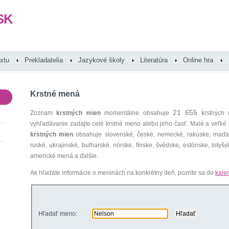
SK
extu
Prekladatelia
Jazykové školy
Literatúra
Online hra
Krstné mená
21 655
Zoznam
krstných mien
momentálne obsahuje
krstných 
vyhľadávanie zadajte celé krstné meno alebo jeho časť. Malé a veľk
krstných mien
obsahuje slovenské, české, nemecké, rakúske, maďars
ruské, ukrajinské, bulharské, nórske, fínske, švédske, estónske, lotyšsk
americké mená a ďalšie.
Ak hľadáte informácie o meninách na konkrétny deň, pozrite sa do
kale
Hľadať meno: