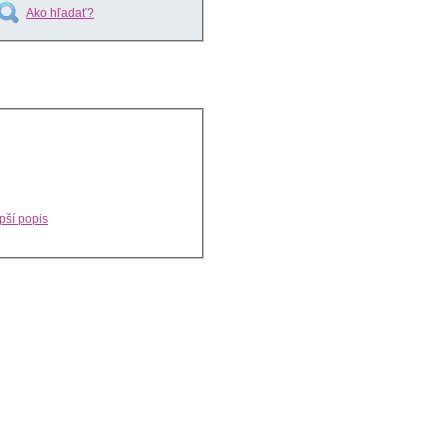
Ako hľadať?
pší popis