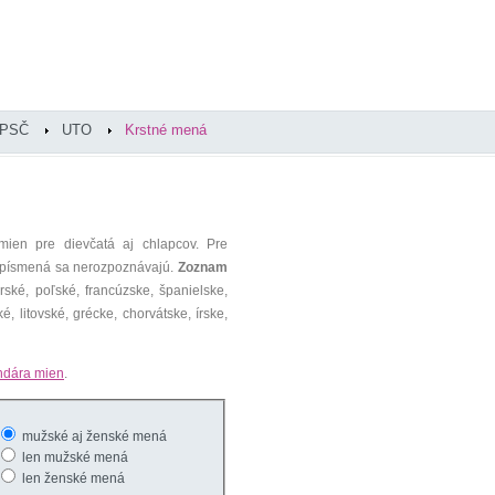
PSČ
UTO
Krstné mená
mien pre dievčatá aj chlapcov. Pre
é písmená sa nerozpoznávajú.
Zoznam
ké, poľské, francúzske, španielske,
é, litovské, grécke, chorvátske, írske,
ndára mien
.
mužské aj ženské mená
len mužské mená
len ženské mená