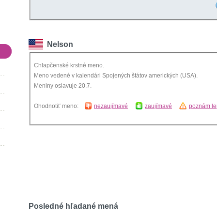
Nelson
Chlapčenské krstné meno.
Meno vedené v kalendári Spojených štátov amerických (USA).
Meniny oslavuje 20.7.
Ohodnotiť meno:
nezaujímavé
zaujímavé
poznám le
Posledné hľadané mená