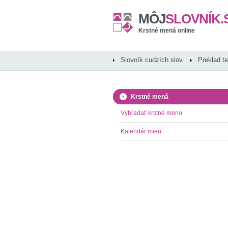
MÔJ
SLOVNÍK.
Krstné mená online
Slovník cudzích slov
Preklad t
Krstné mená
Vyhľadať krstné meno
Kalendár mien