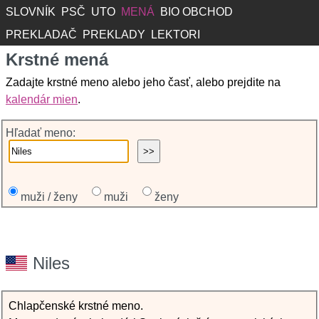
SLOVNÍK
PSČ
UTO
MENÁ
BIO OBCHOD
PREKLADAČ
PREKLADY
LEKTORI
Krstné mená
Zadajte krstné meno alebo jeho časť, alebo prejdite na
kalendár mien
.
Hľadať meno:
muži / ženy
muži
ženy
Niles
Chlapčenské krstné meno.