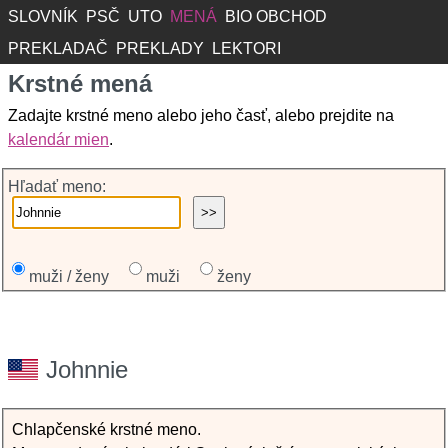
SLOVNÍK
PSČ
UTO
MENÁ
BIO OBCHOD
PREKLADAČ
PREKLADY
LEKTORI
Krstné mená
Zadajte krstné meno alebo jeho časť, alebo prejdite na
kalendár mien
.
Hľadať meno:
muži / ženy
muži
ženy
Johnnie
Chlapčenské krstné meno.