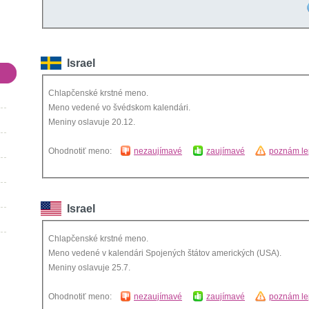
Israel
Chlapčenské krstné meno.
Meno vedené vo švédskom kalendári.
Meniny oslavuje 20.12.
Ohodnotiť meno:
nezaujímavé
zaujímavé
poznám le
Israel
Chlapčenské krstné meno.
Meno vedené v kalendári Spojených štátov amerických (USA).
Meniny oslavuje 25.7.
Ohodnotiť meno:
nezaujímavé
zaujímavé
poznám le