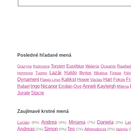
Posledné hľadané mená
Torsten
Eusébius
Waleria
Oceanis
Raafae
Grazyna
Radovana
Lazár
Haldo
Illyrios
Tuomo
Niketius
Fineas
Hermione
Pälv
Dynameni
Kalikst
Hari
Howie
Fokos
Fr
Václav
Flawia
Linus
Ingo
Nicanor
Anneli
Kayleigh
Rafael
Emilián
Ove
Milena
Jurate
Stacie
Zaujímavé krstné mená
Andrea
Daniela
Miriama
Lucián
Let
(8%)
(4%)
(7%)
(3%)
Simon
Andreas
Teo
Athinodoros
(1%)
(0%)
(1%)
(5%)
Valerija
(