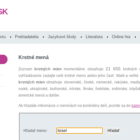
SK
extu
Prekladatelia
Jazykové školy
Literatúra
Online hra
Krstné mená
21 655
Zoznam
krstných mien
momentálne obsahuje
krstných 
vyhľadávanie zadajte celé krstné meno alebo jeho časť. Malé a veľk
krstných mien
obsahuje slovenské, české, nemecké, rakúske, maďars
ruské, ukrajinské, bulharské, nórske, fínske, švédske, estónske, lotyšsk
americké mená a ďalšie.
Ak hľadáte informácie o meninách na konkrétny deň, pozrite sa do
kale
Hľadať meno: