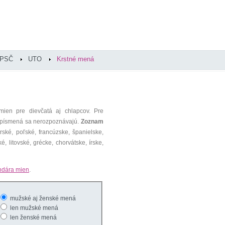
PSČ
UTO
Krstné mená
mien pre dievčatá aj chlapcov. Pre
é písmená sa nerozpoznávajú.
Zoznam
ké, poľské, francúzske, španielske,
é, litovské, grécke, chorvátske, írske,
ndára mien
.
mužské aj ženské mená
len mužské mená
len ženské mená