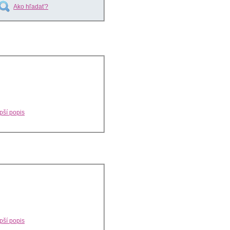
Ako hľadať?
pší popis
pší popis