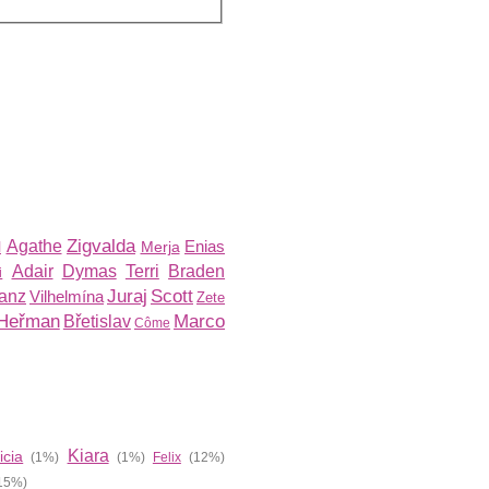
Zigvalda
Agathe
Enias
l
Merja
Adair
Dymas
Terri
Braden
i
Juraj
Scott
anz
Vilhelmína
Zete
Heřman
Marco
Břetislav
Côme
Kiara
icia
(1%)
(1%)
Felix
(12%)
15%)