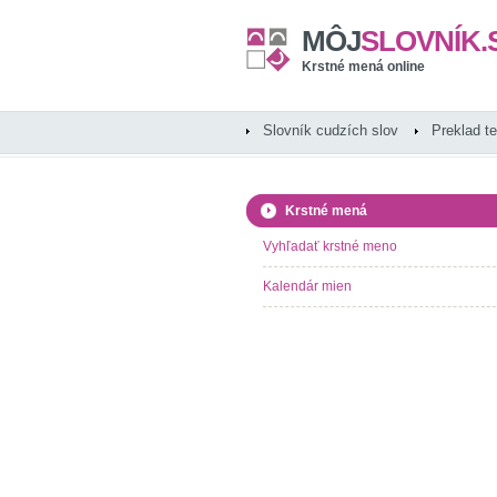
MÔJ
SLOVNÍK.
Krstné mená online
Slovník cudzích slov
Preklad t
Krstné mená
Vyhľadať krstné meno
Kalendár mien