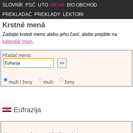
SLOVNÍK
PSČ
UTO
MENÁ
BIO OBCHOD
PREKLADAČ
PREKLADY
LEKTORI
Krstné mená
Zadajte krstné meno alebo jeho časť, alebo prejdite na
kalendár mien
.
Hľadať meno:
muži / ženy
muži
ženy
Eufrazija