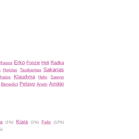
Erko
Fonzie
Heli
Radka
Kasos
Sakarias
a
Tautkantas
Horislav
Klaudyna
haios
Heljo
Sawyer
Pelayo
Ainikki
Benedict
Arwin
ia
Kiara
Felix
(1%)
(1%)
(12%)
%)