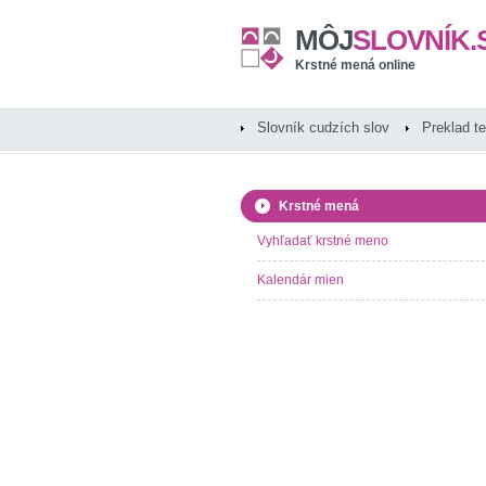
MÔJ
SLOVNÍK.
Krstné mená online
Slovník cudzích slov
Preklad t
Krstné mená
Vyhľadať krstné meno
Kalendár mien