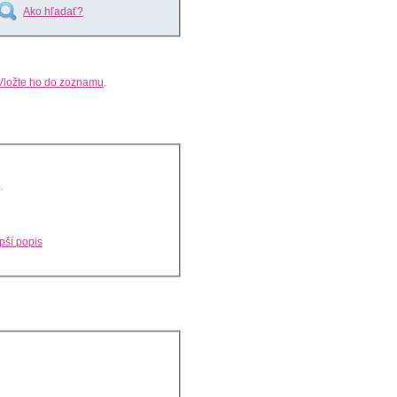
Ako hľadať?
Vložte ho do zoznamu
.
.
pší popis