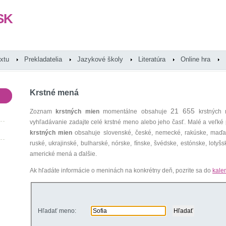
SK
extu
Prekladatelia
Jazykové školy
Literatúra
Online hra
Krstné mená
21 655
Zoznam
krstných mien
momentálne obsahuje
krstných 
vyhľadávanie zadajte celé krstné meno alebo jeho časť. Malé a veľk
krstných mien
obsahuje slovenské, české, nemecké, rakúske, maďars
ruské, ukrajinské, bulharské, nórske, fínske, švédske, estónske, lotyšsk
americké mená a ďalšie.
Ak hľadáte informácie o meninách na konkrétny deň, pozrite sa do
kale
Hľadať meno: