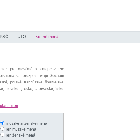
PSČ
UTO
Krstné mená
mien pre dievčatá aj chlapcov. Pre
é písmená sa nerozpoznávajú.
Zoznam
ké, poľské, francúzske, španielske,
é, litovské, grécke, chorvátske, írske,
ndára mien
.
mužské aj ženské mená
len mužské mená
len ženské mená