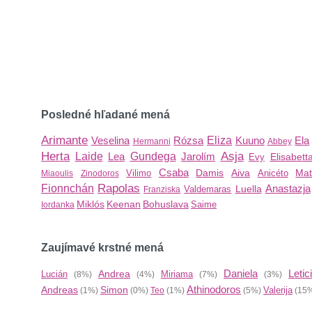
Posledné hľadané mená
Arimante
Veselina
Rózsa
Eliza
Kuuno
Ela
Hermanni
Abbey
Herta
Asja
Laide
Lea
Gundega
Jarolím
Elisabett
Evy
Csaba
Damis
Aiva
Mat
Vilimo
Anicéto
Miaoulis
Zinodoros
Rapolas
Fionnchán
Anastazja
Luella
Valdemaras
Franziska
Miklós
Keenan
Bohuslava
Saime
Iordanka
Zaujímavé krstné mená
Daniela
Letic
Andrea
Lucián
Miriama
(8%)
(4%)
(7%)
(3%)
Athinodoros
Andreas
Simon
Valerija
(1%)
(0%)
Teo
(1%)
(5%)
(15