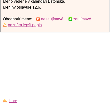
Meno vedené v kalendári Estónska.
Meniny oslavuje 12.6.
Ohodnotiť meno:
nezaujímavé
zaujímavé
poznám lepší popis
hore