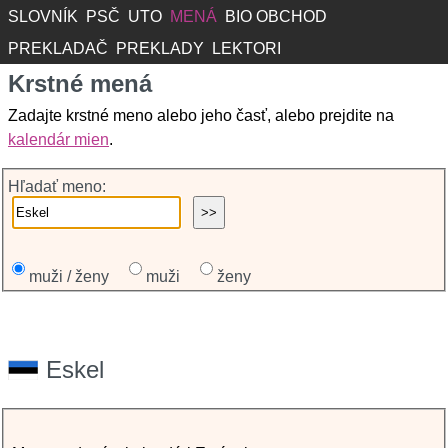
SLOVNÍK
PSČ
UTO
MENÁ
BIO OBCHOD
PREKLADAČ
PREKLADY
LEKTORI
Krstné mená
Zadajte krstné meno alebo jeho časť, alebo prejdite na
kalendár mien
.
Hľadať meno:
muži / ženy
muži
ženy
Eskel