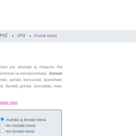
PSČ
UTO
Krstné mená
mien pre dievčatá aj chlapcov. Pre
é písmená sa nerozpoznávajú.
Zoznam
ké, poľské, francúzske, španielske,
é, litovské, grécke, chorvátske, írske,
ndára mien
.
mužské aj ženské mená
len mužské mená
len ženské mená