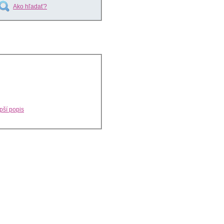
Ako hľadať?
pší popis