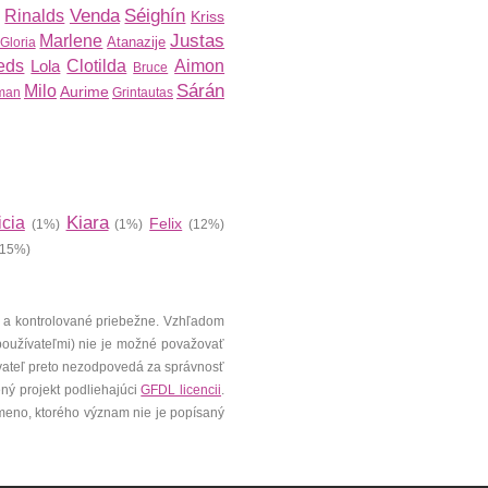
Venda
Séighín
Rinalds
Kriss
Justas
Marlene
Atanazije
Gloria
reds
Lola
Clotilda
Aimon
Bruce
Sárán
Milo
Aurime
man
Grintautas
Kiara
icia
Felix
(1%)
(1%)
(12%)
15%)
 a kontrolované priebežne. Vzhľadom
 používateľmi) nie je možné považovať
vateľ preto nezodpovedá za správnosť
ený projekt podliehajúci
GFDL licencii
.
meno, ktorého význam nie je popísaný