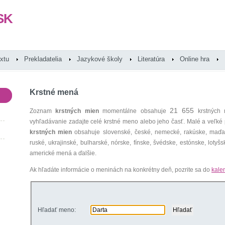
SK
extu
Prekladatelia
Jazykové školy
Literatúra
Online hra
Krstné mená
21 655
Zoznam
krstných mien
momentálne obsahuje
krstných 
vyhľadávanie zadajte celé krstné meno alebo jeho časť. Malé a veľk
krstných mien
obsahuje slovenské, české, nemecké, rakúske, maďars
ruské, ukrajinské, bulharské, nórske, fínske, švédske, estónske, lotyšsk
americké mená a ďalšie.
Ak hľadáte informácie o meninách na konkrétny deň, pozrite sa do
kale
Hľadať meno: