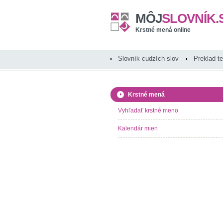
MÔJ
SLOVNÍK.
Krstné mená online
Slovník cudzích slov
Preklad t
Krstné mená
Vyhľadať krstné meno
Kalendár mien