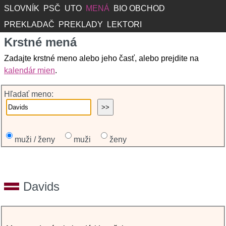
SLOVNÍK
PSČ
UTO
MENÁ
BIO OBCHOD
PREKLADAČ
PREKLADY
LEKTORI
Krstné mená
Zadajte krstné meno alebo jeho časť, alebo prejdite na
kalendár mien
.
Hľadať meno:
muži / ženy
muži
ženy
Davids