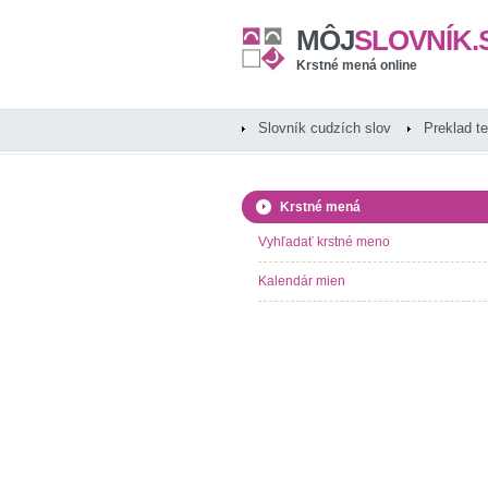
MÔJ
SLOVNÍK.
Krstné mená online
Slovník cudzích slov
Preklad t
Krstné mená
Vyhľadať krstné meno
Kalendár mien