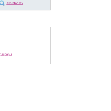
Ako hľadať?
pší popis