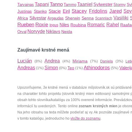
Tanno
Tapani
Taaniel
Sylwester
Syl
Tarvainas
Tammo
Stormy
Stacey
Jared
Stacie
Eiril
Fridolins
Spy
Stanko
Justinas
Silvestar
Vasiliki
Africa
Sherwin
Senna
Argaudas
Scannlach
Rueben
Roxie
Niles
Romaric
Rahel
Roubina
Raafa
Ingus
Norvyde
Niklavs
Neida
Orval
Zaujímavé krstné mená
Lucián
Andrea
Miriama
(8%)
(4%)
(7%)
Daniela
(3%)
Leti
Athinodoros
Andreas
Simon
Valerij
Teo
(1%)
(0%)
(1%)
(5%)
Upozorňujeme, že krstné mená v databáze môjslovník.sk sú pridávané
na charakter tohto projektu (slovník krstný mien editovaný samotnými
obsah tohto slovníka/katalógu za 100% overené informácie. Prevádzko
informácií tu uvedených. Tento online
zoznam krstných mien
je otvor
Na jeho obsahu sa teda môžete podieľať aj vy. Ak poznáte zaujímavé 
v tomto katalógu, jednoducho ho
vložte do zoznamu
.