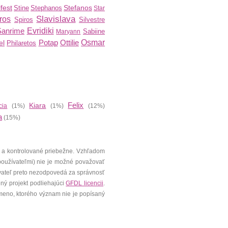
fest
Stefanos
Stine
Stephanos
Star
Slavislava
ros
Spiros
Silvestre
Sanrime
Evridiki
Sabiine
Maryann
Potap
Ottilie
Osmar
el
Philaretos
Felix
Kiara
cia
(1%)
(1%)
(12%)
a
(15%)
 a kontrolované priebežne. Vzhľadom
 používateľmi) nie je možné považovať
vateľ preto nezodpovedá za správnosť
ený projekt podliehajúci
GFDL licencii
.
meno, ktorého význam nie je popísaný