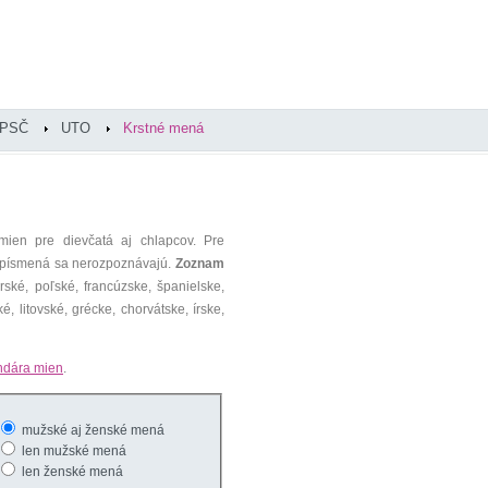
PSČ
UTO
Krstné mená
mien pre dievčatá aj chlapcov. Pre
é písmená sa nerozpoznávajú.
Zoznam
ké, poľské, francúzske, španielske,
é, litovské, grécke, chorvátske, írske,
ndára mien
.
mužské aj ženské mená
len mužské mená
len ženské mená