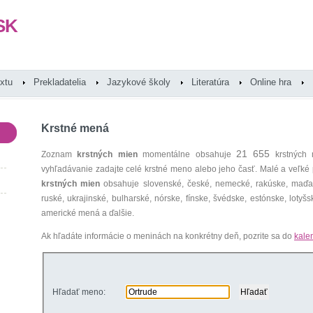
SK
extu
Prekladatelia
Jazykové školy
Literatúra
Online hra
Krstné mená
21 655
Zoznam
krstných mien
momentálne obsahuje
krstných 
vyhľadávanie zadajte celé krstné meno alebo jeho časť. Malé a veľk
krstných mien
obsahuje slovenské, české, nemecké, rakúske, maďars
ruské, ukrajinské, bulharské, nórske, fínske, švédske, estónske, lotyšsk
americké mená a ďalšie.
Ak hľadáte informácie o meninách na konkrétny deň, pozrite sa do
kale
Hľadať meno: