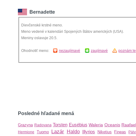
Bernadette
Dievčenské krstné meno.
Meno vedené v kalendári Spojených štátov amerických (USA).
Meniny oslavuje 20.5.
Ohodnotiť meno:
nezaujímavé
zaujímavé
poznám le
Posledné hľadané mená
Torsten
Eusébius
Waleria
Oceanis
Raafae
Grazyna
Radovana
Lazár
Haldo
Illyrios
Tuomo
Niketius
Fineas
Hermione
Pälv