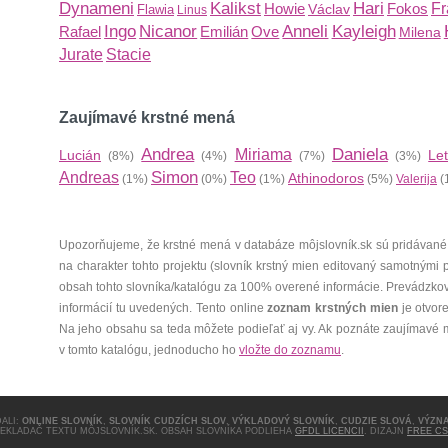
Dynameni
Kalikst
Hari
Howie
Fokos
Fr
Václav
Flawia
Linus
Ingo
Nicanor
Anneli
Kayleigh
Rafael
Emilián
Ove
Milena
Jurate
Stacie
Zaujímavé krstné mená
Andrea
Daniela
Miriama
Lucián
Let
(8%)
(4%)
(7%)
(3%)
Simon
Andreas
Teo
Athinodoros
(1%)
(0%)
(1%)
(5%)
Valerija
(
Upozorňujeme, že krstné mená v databáze môjslovník.sk sú pridávané
na charakter tohto projektu (slovník krstný mien editovaný samotnými
obsah tohto slovníka/katalógu za 100% overené informácie. Prevádzko
informácií tu uvedených. Tento online
zoznam krstných mien
je otvor
Na jeho obsahu sa teda môžete podieľať aj vy. Ak poznáte zaujímavé 
v tomto katalógu, jednoducho ho
vložte do zoznamu
.
ALI:
ONLINE SLOVNÍK
,
SLOVNÍK CUDZÍCH SLOV
,
VÝKLADOVÝ SLOVNÍK
,
CUDZIE SLOVÁ
,
VÝZN
REKLADAČ TEXTU MÔJSLOVNÍK.SK. OBSAH SLOVNÍKA PODLIEHA
GFDL LICENCII
. DIZAJN
FREE CS