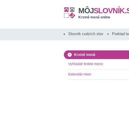
MÔJ
SLOVNÍK.
Krstné mená online
Slovník cudzích slov
Preklad t
Krstné mená
Vyhľadať krstné meno
Kalendár mien