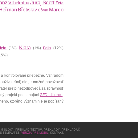
Juraj
Scott
anz
Vilhelmína
Zete
Heřman
Marco
Břetislav
Côme
Kiara
icia
(1%)
(1%)
Felix
(12%)
15%)
 a kontrolované priebežne. Vzhľadom
 používateľmi) nie je možné považovať
vateľ preto nezodpovedá za správnosť
ený projekt podliehajúci
GFDL licencii
.
meno, ktorého význam nie je popísaný
AM SLOVA
,
PREKLAD TEXTOV
,
PREKLADY
,
PREKLADAČ
S TEMPLATES
.
VERZIA PRE MOBIL
.
KONTAKT
.