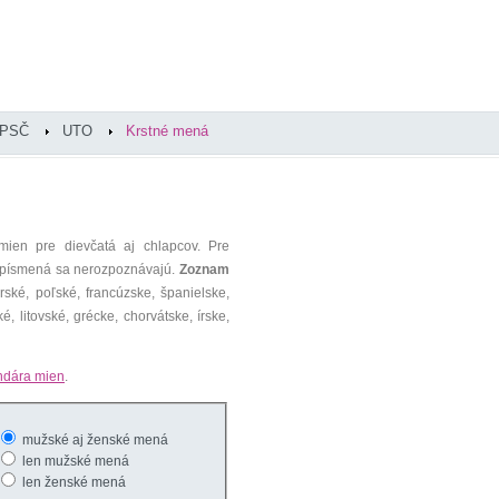
PSČ
UTO
Krstné mená
mien pre dievčatá aj chlapcov. Pre
é písmená sa nerozpoznávajú.
Zoznam
ké, poľské, francúzske, španielske,
é, litovské, grécke, chorvátske, írske,
ndára mien
.
mužské aj ženské mená
len mužské mená
len ženské mená