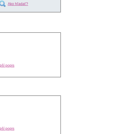
Ako hľadať?
pší popis
pší popis