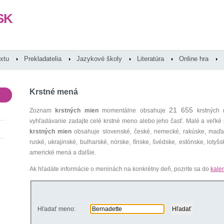
SK
extu
Prekladatelia
Jazykové školy
Literatúra
Online hra
Krstné mená
21 655
Zoznam
krstných mien
momentálne obsahuje
krstných 
vyhľadávanie zadajte celé krstné meno alebo jeho časť. Malé a veľk
krstných mien
obsahuje slovenské, české, nemecké, rakúske, maďars
ruské, ukrajinské, bulharské, nórske, fínske, švédske, estónske, lotyšsk
americké mená a ďalšie.
Ak hľadáte informácie o meninách na konkrétny deň, pozrite sa do
kale
Hľadať meno: