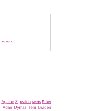
pší popis
Zigvalda
Agathe
Enias
l
Merja
Adair
Dymas
Terri
Braden
i