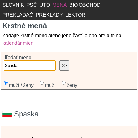
SLOVNÍK
PSČ
UTO
MENÁ
BIO OBCHOD
PREKLADAČ
PREKLADY
LEKTORI
Krstné mená
Zadajte krstné meno alebo jeho časť, alebo prejdite na
kalendár mien
.
Hľadať meno:
muži / ženy
muži
ženy
Spaska