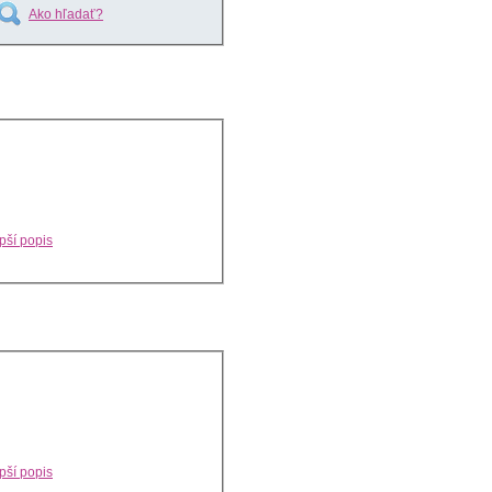
Ako hľadať?
pší popis
pší popis