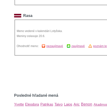
Rasa
Meno vedené v kalendári Lotyšska.
Meniny oslavuje 20.6.
Ohodnotiť meno:
nezaujímavé
zaujímavé
poznám le
Posledné hľadané mená
Yvette
Eleodora
Patrikas
Taivo
Laios
Aric
Benon
Akadimo