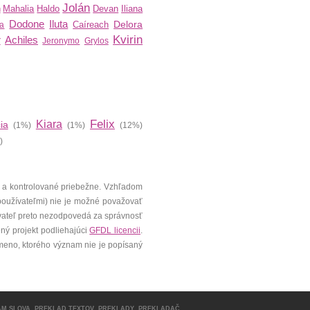
Jolán
h
Mahalia
Haldo
Devan
Iliana
Dodone
Iluta
Delora
Caíreach
ra
Kvirin
r
Achiles
Jeronymo
Grylos
Felix
Kiara
ia
(1%)
(1%)
(12%)
)
 a kontrolované priebežne. Vzhľadom
 používateľmi) nie je možné považovať
vateľ preto nezodpovedá za správnosť
ený projekt podliehajúci
GFDL licencii
.
meno, ktorého význam nie je popísaný
AM SLOVA
,
PREKLAD TEXTOV
,
PREKLADY
,
PREKLADAČ