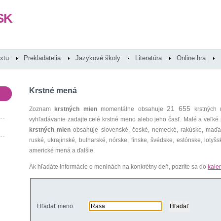
SK
extu
Prekladatelia
Jazykové školy
Literatúra
Online hra
Krstné mená
21 655
Zoznam
krstných mien
momentálne obsahuje
krstných 
vyhľadávanie zadajte celé krstné meno alebo jeho časť. Malé a veľk
krstných mien
obsahuje slovenské, české, nemecké, rakúske, maďars
ruské, ukrajinské, bulharské, nórske, fínske, švédske, estónske, lotyšsk
americké mená a ďalšie.
Ak hľadáte informácie o meninách na konkrétny deň, pozrite sa do
kale
Hľadať meno: