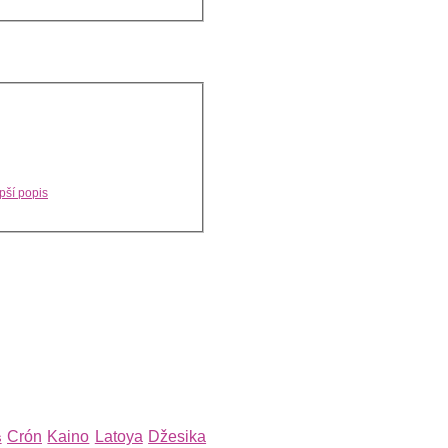
pší popis
Crón
Kaino
Latoya
Džesika
s