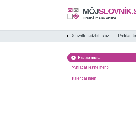
MÔJ
SLOVNÍK.
Krstné mená online
Slovník cudzích slov
Preklad t
Krstné mená
Vyhľadať krstné meno
Kalendár mien