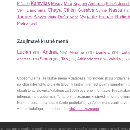
Kantvilas
Missy
Mira
Kryspin
Ambroza
Plácido
Benoît-Josep
Chaya
Nasťa
Cillén
Gustáva
Velli
Liaudmina
Synne
Tia
Fionán
Tonnes
Dáša
Vygante
Rodimí
Slavko
Zlata
Avice
Pietro
Tyrell
Zaujímavé krstné mená
Lucián
Andrea
Miriama
Daniela
Letic
(8%)
(4%)
(7%)
(3%)
Simon
Teo
Athinodoros
Valerija
Andreas
(1%)
(0%)
(1%)
(5%)
(15%
Upozorňujeme, že krstné mená v databáze môjslovník.sk sú pridávané
na charakter tohto projektu (slovník krstný mien editovaný samotnými
obsah tohto slovníka/katalógu za 100% overené informácie. Prevádzko
informácií tu uvedených. Tento online
zoznam krstných mien
je otvor
Na jeho obsahu sa teda môžete podieľať aj vy. Ak poznáte zaujímavé 
v tomto katalógu, jednoducho ho
vložte do zoznamu
.
ALI:
ONLINE SLOVNÍK
,
SLOVNÍK CUDZÍCH SLOV
,
VÝKLADOVÝ SLOVNÍK
,
CUDZIE SLOVÁ
,
VÝZN