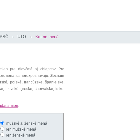
PSČ
UTO
Krstné mená
mien pre dievčatá aj chlapcov. Pre
é písmená sa nerozpoznávajú.
Zoznam
ké, poľské, francúzske, španielske,
é, litovské, grécke, chorvátske, írske,
ndára mien
.
mužské aj ženské mená
len mužské mená
len ženské mená